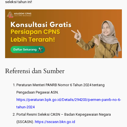
seleksi tahun ini!
Referensi dan Sumber
Peraturan Menteri PANRB Nomor 6 Tahun 2024 tentang
Pengadaan Pegawai ASN.
https://peraturan.bpk.go.id/Details/294203/permen-panrb-no-6-
tahun-2024
Portal Resmi Seleksi CASN – Badan Kepegawaian Negara
(SSCASN).
https://sscasn.bkn.go.id