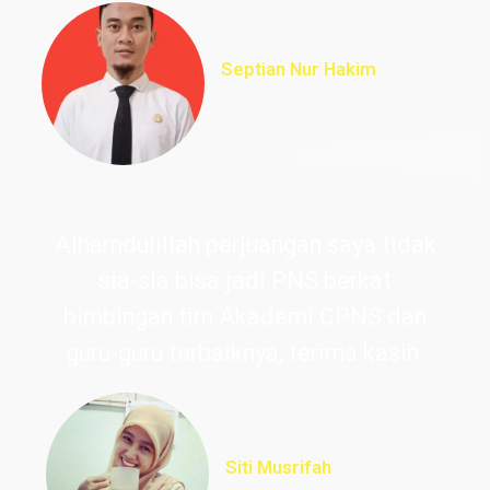
Septian Nur Hakim
PNS Perpustakaan UIN
Ciputat
Alhamdulillah perjuangan saya tidak
sia-sia bisa jadi PNS berkat
bimbingan tim Akademi CPNS dan
guru-guru terbaiknya, terima kasih.
Siti Musrifah
Lulus PNS Formasi Perawat