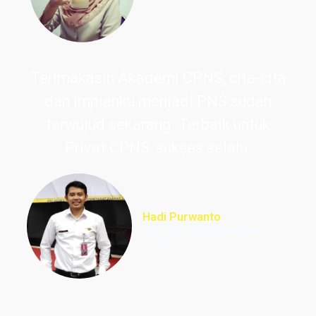
Terimakasih Akademi CPNS, cita-cita
dan impianku menjadi PNS sudah
terwujud sekarang. Terbaik untuk
Privat CPNS, sukses selalu.
Hadi Purwanto
Lulus PNS Guru Sekolah
Dasar