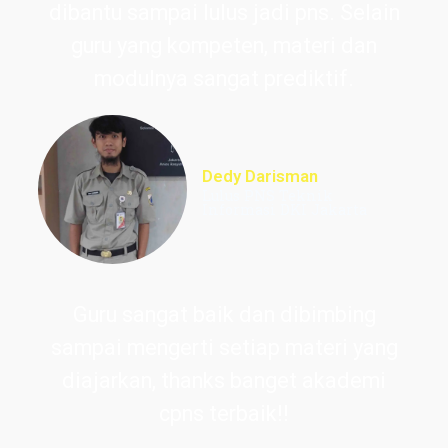
dibantu sampai lulus jadi pns. Selain
guru yang kompeten, materi dan
modulnya sangat prediktif.
Dedy Darisman
Lulus PNS Teknik
Informasi DKI Jakarta
Guru sangat baik dan dibimbing
sampai mengerti setiap materi yang
diajarkan, thanks banget akademi
cpns terbaik!!