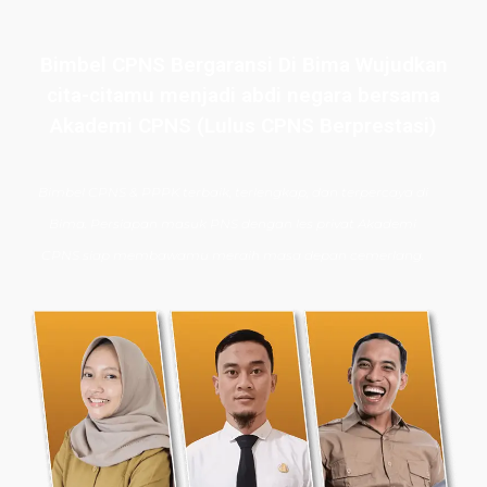
Bimbel CPNS Bergaransi Di Bima Wujudkan
cita-citamu menjadi abdi negara bersama
Akademi CPNS (Lulus CPNS Berprestasi)
Bimbel CPNS
& PPPK terbaik, terlengkap, dan terpercaya di
Bima. Persiapan masuk PNS dengan les privat Akademi
CPNS siap membawamu meraih masa depan cemerlang.