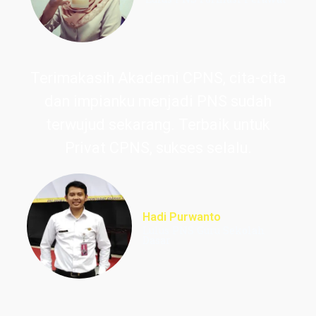
Terimakasih Akademi CPNS, cita-cita
dan impianku menjadi PNS sudah
terwujud sekarang. Terbaik untuk
Privat CPNS, sukses selalu.
Hadi Purwanto
Lulus PNS Guru Sekolah
Dasar