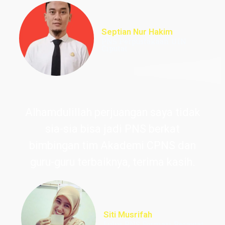
Septian Nur Hakim
PNS Perpustakaan UIN
Ciputat
Alhamdulillah perjuangan saya tidak
sia-sia bisa jadi PNS berkat
bimbingan tim Akademi CPNS dan
guru-guru terbaiknya, terima kasih.
Siti Musrifah
Lulus PNS Formasi Perawat