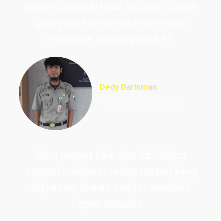
dibantu sampai lulus jadi pns. Selain
guru yang kompeten, materi dan
modulnya sangat prediktif.
Dedy Darisman
Lulus PNS Teknik
Informasi DKI Jakarta
Guru sangat baik dan dibimbing
sampai mengerti setiap materi yang
diajarkan, thanks banget akademi
cpns terbaik!!