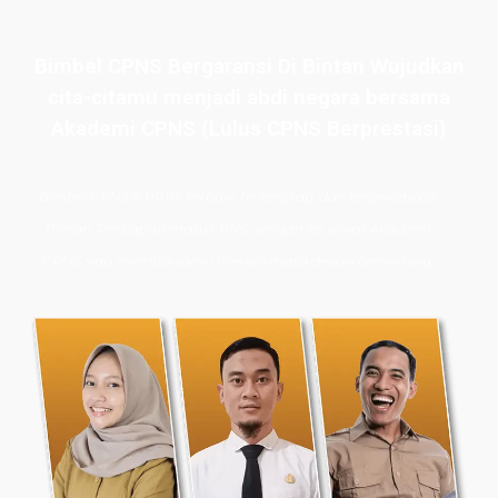
Bimbel CPNS Bergaransi Di Bintan Wujudkan
cita-citamu menjadi abdi negara bersama
Akademi CPNS (Lulus CPNS Berprestasi)
Bimbel CPNS
& PPPK terbaik, terlengkap, dan terpercaya di
Bintan. Persiapan masuk PNS dengan les privat Akademi
CPNS siap membawamu meraih masa depan cemerlang.