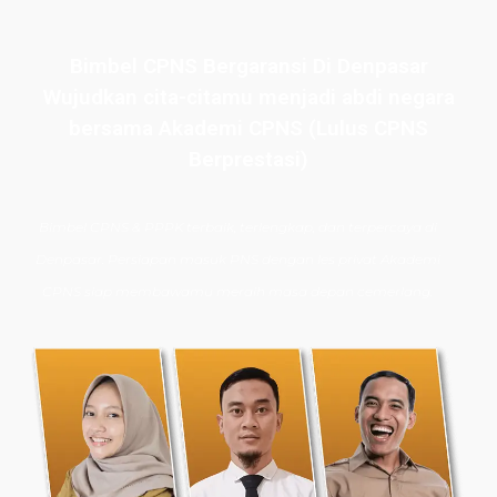
Bimbel CPNS Bergaransi Di Denpasar
Wujudkan cita-citamu menjadi abdi negara
bersama Akademi CPNS (Lulus CPNS
Berprestasi)
Bimbel CPNS
& PPPK terbaik, terlengkap, dan terpercaya di
Denpasar. Persiapan masuk PNS dengan les privat Akademi
CPNS siap membawamu meraih masa depan cemerlang.