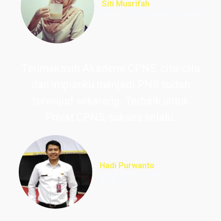
Siti Musrifah
Lulus PNS Formasi Perawat
Terimakasih Akademi CPNS, cita-cita
dan impianku menjadi PNS sudah
terwujud sekarang. Terbaik untuk
Privat CPNS, sukses selalu.
Hadi Purwanto
Lulus PNS Guru Sekolah
Dasar