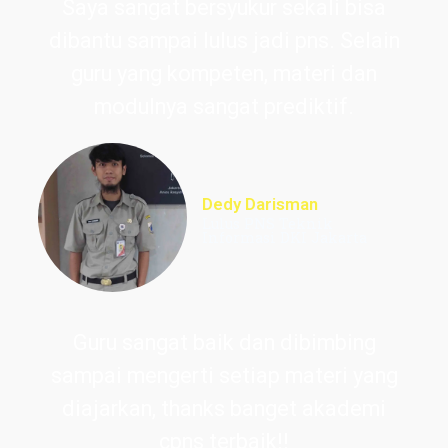
Saya sangat bersyukur sekali bisa
dibantu sampai lulus jadi pns. Selain
guru yang kompeten, materi dan
modulnya sangat prediktif.
Dedy Darisman
Lulus PNS Teknik
Informasi DKI Jakarta
Guru sangat baik dan dibimbing
sampai mengerti setiap materi yang
diajarkan, thanks banget akademi
cpns terbaik!!