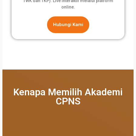
TWK dan TKP). Live interaktif melalui platform
online.
Hubungi Kami
Kenapa Memilih Akademi
CPNS