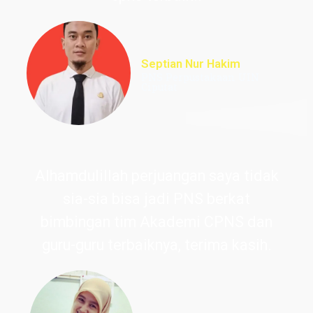
Septian Nur Hakim
PNS Perpustakaan UIN
Ciputat
Alhamdulillah perjuangan saya tidak
sia-sia bisa jadi PNS berkat
bimbingan tim Akademi CPNS dan
guru-guru terbaiknya, terima kasih.