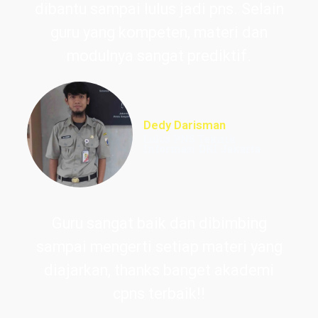
dibantu sampai lulus jadi pns. Selain
guru yang kompeten, materi dan
modulnya sangat prediktif.
Dedy Darisman
Lulus PNS Teknik
Informasi DKI Jakarta
Guru sangat baik dan dibimbing
sampai mengerti setiap materi yang
diajarkan, thanks banget akademi
cpns terbaik!!