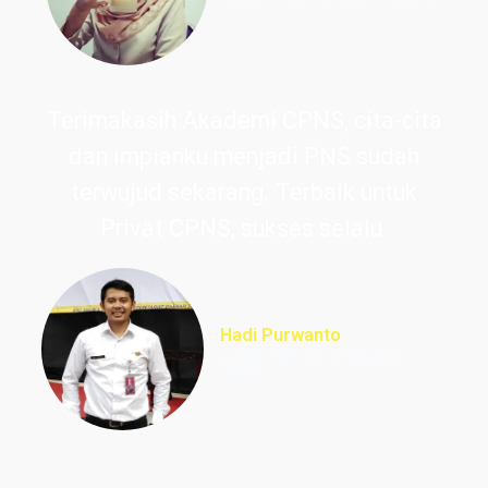
Terimakasih Akademi CPNS, cita-cita
dan impianku menjadi PNS sudah
terwujud sekarang. Terbaik untuk
Privat CPNS, sukses selalu.
Hadi Purwanto
Lulus PNS Guru Sekolah
Dasar