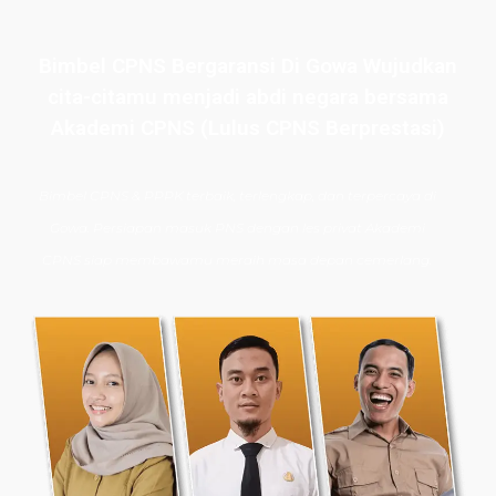
Bimbel CPNS Bergaransi Di Gowa Wujudkan
cita-citamu menjadi abdi negara bersama
Akademi CPNS (Lulus CPNS Berprestasi)
Bimbel CPNS
& PPPK terbaik, terlengkap, dan terpercaya di
Gowa. Persiapan masuk PNS dengan les privat Akademi
CPNS siap membawamu meraih masa depan cemerlang.