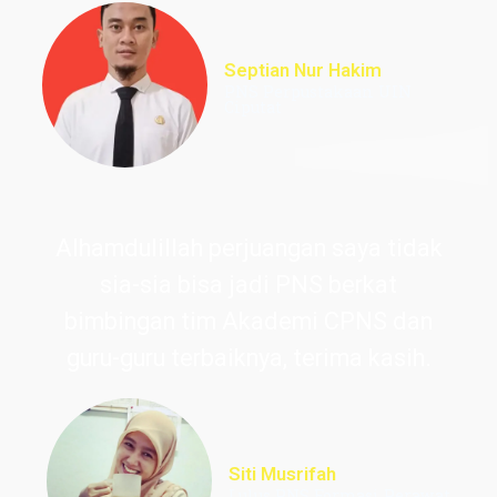
Septian Nur Hakim
PNS Perpustakaan UIN
Ciputat
Alhamdulillah perjuangan saya tidak
sia-sia bisa jadi PNS berkat
bimbingan tim Akademi CPNS dan
guru-guru terbaiknya, terima kasih.
Siti Musrifah
Lulus PNS Formasi Perawat