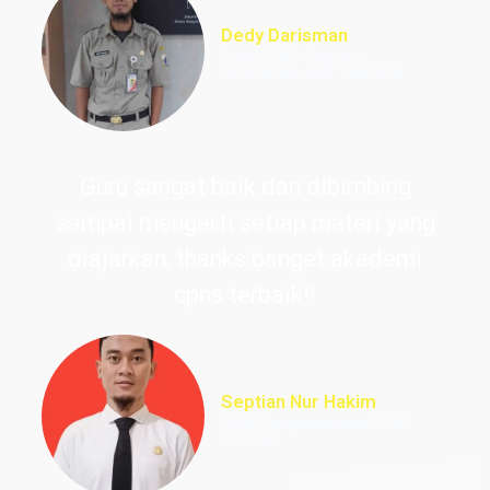
Dedy Darisman
Lulus PNS Teknik
Informasi DKI Jakarta
Guru sangat baik dan dibimbing
sampai mengerti setiap materi yang
diajarkan, thanks banget akademi
cpns terbaik!!
Septian Nur Hakim
PNS Perpustakaan UIN
Ciputat