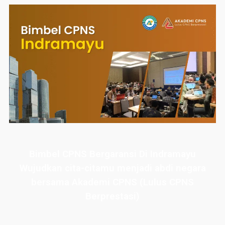
Bimbel CPNS Bergaransi Di Indramayu
Wujudkan cita-citamu menjadi abdi negara
bersama Akademi CPNS (Lulus CPNS
Berprestasi)