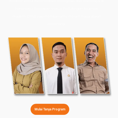
Bimbel CPNS
& PPPK terbaik, terlengkap, dan terpercaya di
Indramayu. Persiapan masuk PNS dengan les privat
Akademi CPNS siap membawamu meraih masa depan
cemerlang.
Mulai Tanya Program