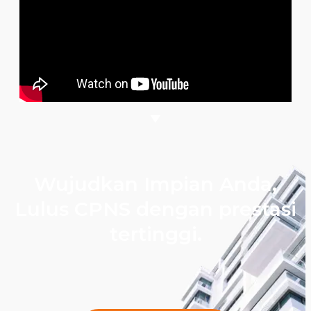
Wujudkan Impian Anda,
Lulus CPNS dengan prestasi
tertinggi.