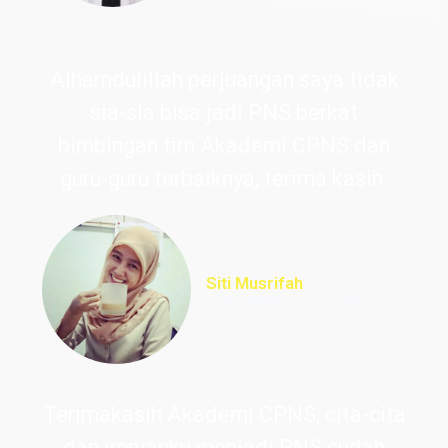
Alhamdulillah perjuangan saya tidak
sia-sia bisa jadi PNS berkat
bimbingan tim Akademi CPNS dan
guru-guru terbaiknya, terima kasih.
Siti Musrifah
Lulus PNS Formasi Perawat
Terimakasih Akademi CPNS, cita-cita
dan impianku menjadi PNS sudah