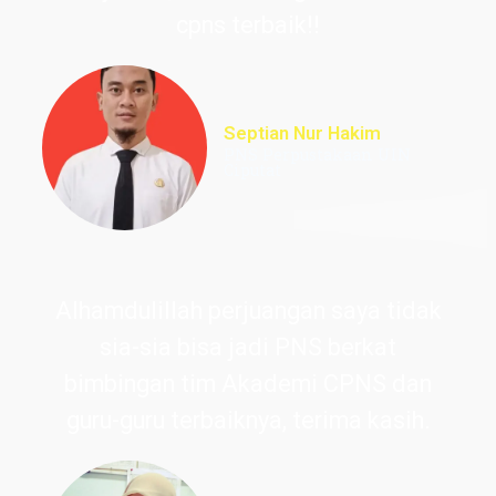
cpns terbaik!!
Septian Nur Hakim
PNS Perpustakaan UIN
Ciputat
Alhamdulillah perjuangan saya tidak
sia-sia bisa jadi PNS berkat
bimbingan tim Akademi CPNS dan
guru-guru terbaiknya, terima kasih.