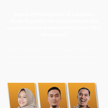
Bimbel CPNS Bergaransi Di Kabupaten
Bintan Wujudkan cita-citamu menjadi abdi
negara bersama Akademi CPNS (Lulus CPNS
Berprestasi)
Bimbel CPNS
& PPPK terbaik, terlengkap, dan terpercaya di
Kabupaten Bintan. Persiapan masuk PNS dengan les privat
Akademi CPNS siap membawamu meraih masa depan
cemerlang.