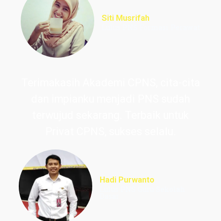
Siti Musrifah
Lulus PNS Formasi Perawat
Terimakasih Akademi CPNS, cita-cita
dan impianku menjadi PNS sudah
terwujud sekarang. Terbaik untuk
Privat CPNS, sukses selalu.
Hadi Purwanto
Lulus PNS Guru Sekolah
Dasar