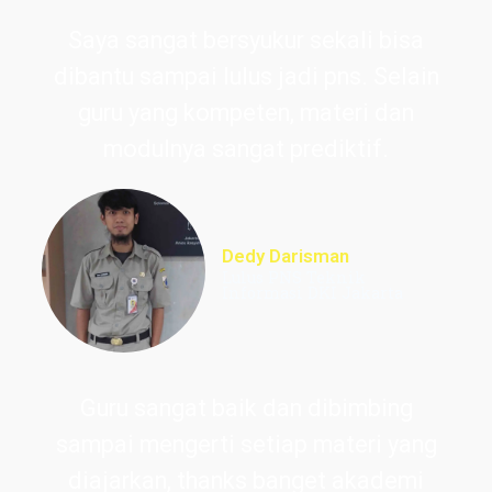
Saya sangat bersyukur sekali bisa
dibantu sampai lulus jadi pns. Selain
guru yang kompeten, materi dan
modulnya sangat prediktif.
Dedy Darisman
Lulus PNS Teknik
Informasi DKI Jakarta
Guru sangat baik dan dibimbing
sampai mengerti setiap materi yang
diajarkan, thanks banget akademi