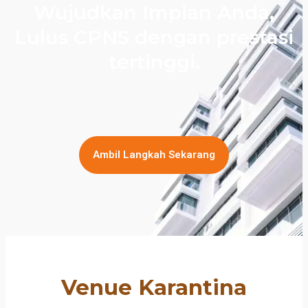
Wujudkan Impian Anda,
Lulus CPNS dengan prestasi
tertinggi.
Ambil Langkah Sekarang
Venue Karantina