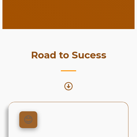
Road to Sucess
😊