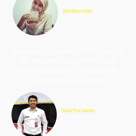
Siti Musrifah
Lulus PNS Formasi Perawat
Terimakasih Akademi CPNS, cita-cita
dan impianku menjadi PNS sudah
terwujud sekarang. Terbaik untuk
Privat CPNS, sukses selalu.
Hadi Purwanto
Lulus PNS Guru Sekolah
Dasar