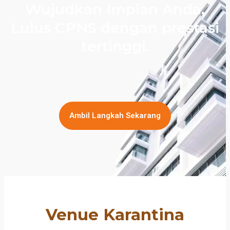
Wujudkan Impian Anda,
Lulus CPNS dengan prestasi
tertinggi.
Ambil Langkah Sekarang
Venue Karantina