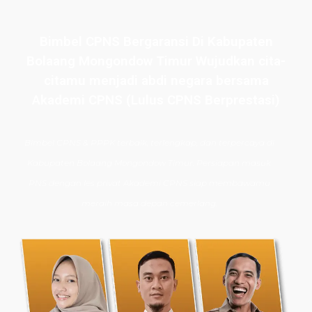
Bimbel CPNS Bergaransi Di Kabupaten
Bolaang Mongondow Timur Wujudkan cita-
citamu menjadi abdi negara bersama
Akademi CPNS (Lulus CPNS Berprestasi)
Bimbel CPNS
& PPPK terbaik, terlengkap, dan terpercaya di
Kabupaten Bolaang Mongondow Timur. Persiapan masuk
PNS dengan les privat Akademi CPNS siap membawamu
meraih masa depan cemerlang.