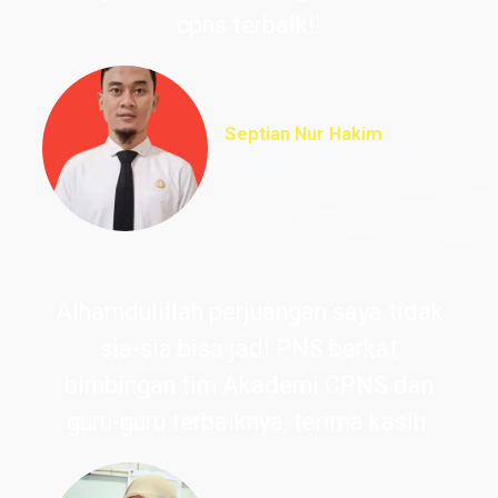
cpns terbaik!!
Septian Nur Hakim
PNS Perpustakaan UIN
Ciputat
Alhamdulillah perjuangan saya tidak
sia-sia bisa jadi PNS berkat
bimbingan tim Akademi CPNS dan
guru-guru terbaiknya, terima kasih.