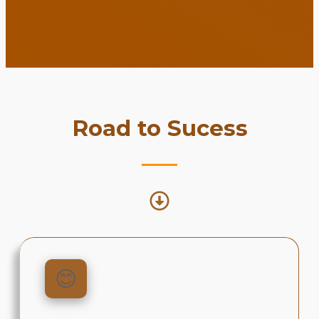
Road to Sucess
😊