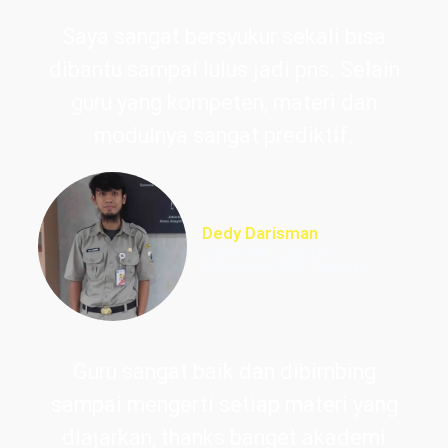
Saya sangat bersyukur sekali bisa
dibantu sampai lulus jadi pns. Selain
guru yang kompeten, materi dan
modulnya sangat prediktif.
Dedy Darisman
Lulus PNS Teknik
Informasi DKI Jakarta
Guru sangat baik dan dibimbing
sampai mengerti setiap materi yang
diajarkan, thanks banget akademi