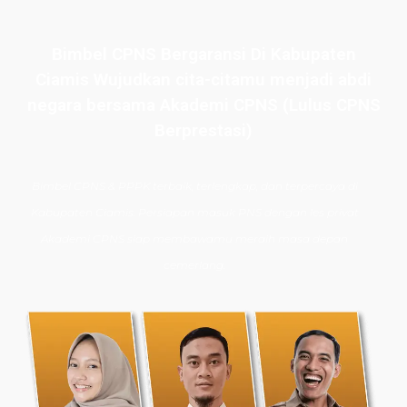
Bimbel CPNS Bergaransi Di Kabupaten
Ciamis Wujudkan cita-citamu menjadi abdi
negara bersama Akademi CPNS (Lulus CPNS
Berprestasi)
Bimbel CPNS
& PPPK terbaik, terlengkap, dan terpercaya di
Kabupaten Ciamis. Persiapan masuk PNS dengan les privat
Akademi CPNS siap membawamu meraih masa depan
cemerlang.