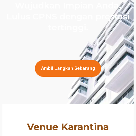
Wujudkan Impian Anda,
Lulus CPNS dengan prestasi
tertinggi.
Ambil Langkah Sekarang
Venue Karantina