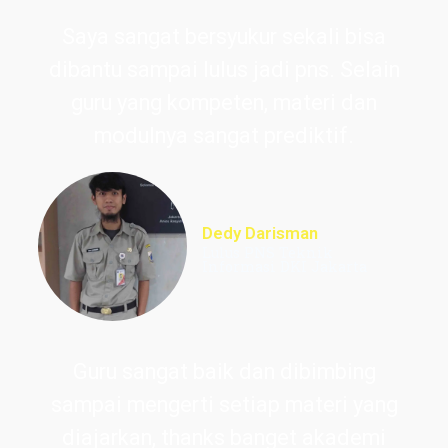
Saya sangat bersyukur sekali bisa
dibantu sampai lulus jadi pns. Selain
guru yang kompeten, materi dan
modulnya sangat prediktif.
Dedy Darisman
Lulus PNS Teknik
Informasi DKI Jakarta
Guru sangat baik dan dibimbing
sampai mengerti setiap materi yang
diajarkan, thanks banget akademi