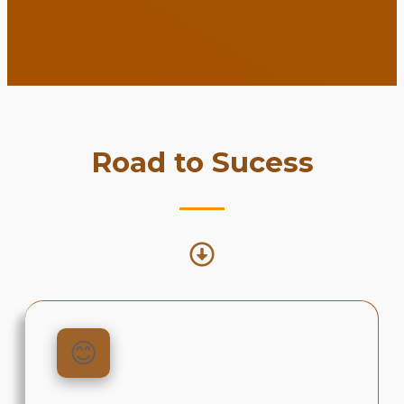
Road to Sucess
😊