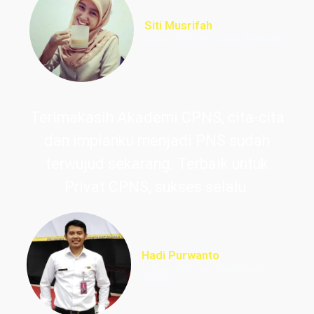
Siti Musrifah
Lulus PNS Formasi Perawat
Terimakasih Akademi CPNS, cita-cita
dan impianku menjadi PNS sudah
terwujud sekarang. Terbaik untuk
Privat CPNS, sukses selalu.
Hadi Purwanto
Lulus PNS Guru Sekolah
Dasar