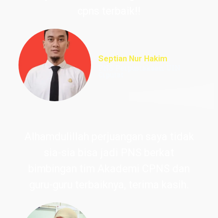
cpns terbaik!!
Septian Nur Hakim
PNS Perpustakaan UIN
Ciputat
Alhamdulillah perjuangan saya tidak
sia-sia bisa jadi PNS berkat
bimbingan tim Akademi CPNS dan
guru-guru terbaiknya, terima kasih.