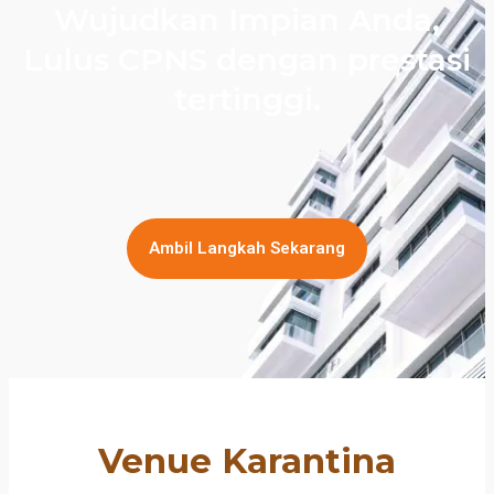
Wujudkan Impian Anda,
Lulus CPNS dengan prestasi
tertinggi.
Ambil Langkah Sekarang
Venue Karantina