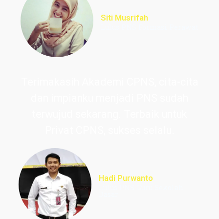
Siti Musrifah
Lulus PNS Formasi Perawat
Terimakasih Akademi CPNS, cita-cita
dan impianku menjadi PNS sudah
terwujud sekarang. Terbaik untuk
Privat CPNS, sukses selalu.
Hadi Purwanto
Lulus PNS Guru Sekolah
Dasar