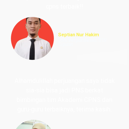
cpns terbaik!!
Septian Nur Hakim
PNS Perpustakaan UIN
Ciputat
Alhamdulillah perjuangan saya tidak
sia-sia bisa jadi PNS berkat
bimbingan tim Akademi CPNS dan
guru-guru terbaiknya, terima kasih.