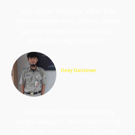
Saya sangat bersyukur sekali bisa
dibantu sampai lulus jadi pns. Selain
guru yang kompeten, materi dan
modulnya sangat prediktif.
Dedy Darisman
Lulus PNS Teknik
Informasi DKI Jakarta
Guru sangat baik dan dibimbing
sampai mengerti setiap materi yang
diajarkan, thanks banget akademi