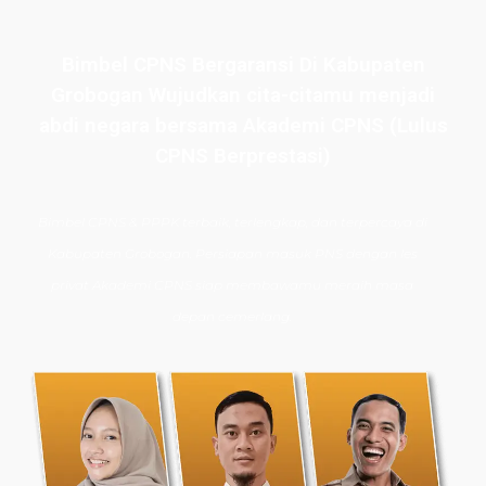
Bimbel CPNS Bergaransi Di Kabupaten
Grobogan Wujudkan cita-citamu menjadi
abdi negara bersama Akademi CPNS (Lulus
CPNS Berprestasi)
Bimbel CPNS
& PPPK terbaik, terlengkap, dan terpercaya di
Kabupaten Grobogan. Persiapan masuk PNS dengan les
privat Akademi CPNS siap membawamu meraih masa
depan cemerlang.