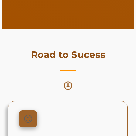
Road to Sucess
😊