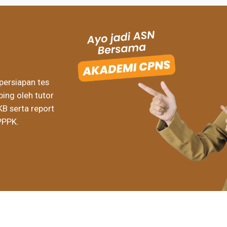
persiapan tes
ing oleh tutor
KB serta report
PPPK.