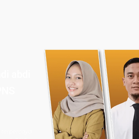
di abdi
PNS
 terpercaya