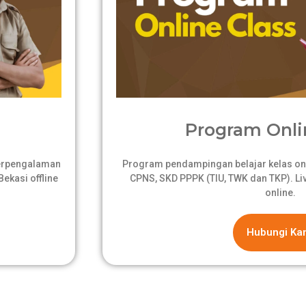
Program Onli
berpengalaman
Program pendampingan belajar kelas onli
ekasi offline
CPNS, SKD PPPK (TIU, TWK dan TKP). Live
online.
Hubungi Ka