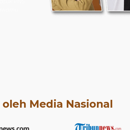
masuk PNS
bawamu
t oleh Media Nasional