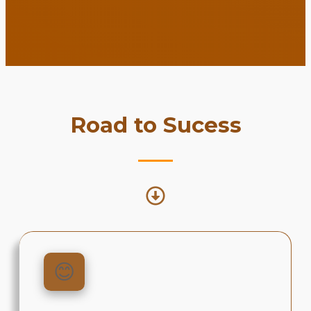
Road to Sucess
😊