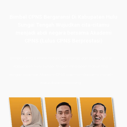
Bimbel CPNS Bergaransi Di Kabupaten Hulu
Sungai Tengah Wujudkan cita-citamu
menjadi abdi negara bersama Akademi
CPNS (Lulus CPNS Berprestasi)
Bimbel CPNS
& PPPK terbaik, terlengkap, dan terpercaya di
Kabupaten Hulu Sungai Tengah. Persiapan masuk PNS
dengan les privat Akademi CPNS siap membawamu meraih
masa depan cemerlang.