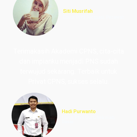
Siti Musrifah
Lulus PNS Formasi Perawat
Terimakasih Akademi CPNS, cita-cita
dan impianku menjadi PNS sudah
terwujud sekarang. Terbaik untuk
Privat CPNS, sukses selalu.
Hadi Purwanto
Lulus PNS Guru Sekolah
Dasar