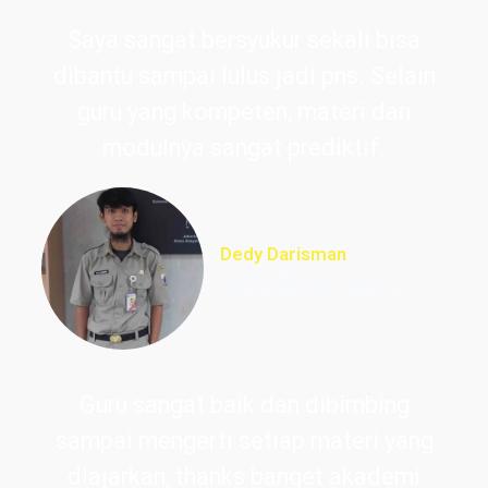
Saya sangat bersyukur sekali bisa
dibantu sampai lulus jadi pns. Selain
guru yang kompeten, materi dan
modulnya sangat prediktif.
Dedy Darisman
Lulus PNS Teknik
Informasi DKI Jakarta
Guru sangat baik dan dibimbing
sampai mengerti setiap materi yang
diajarkan, thanks banget akademi