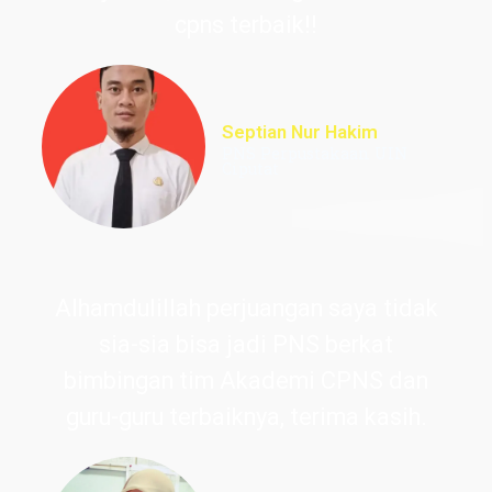
cpns terbaik!!
Septian Nur Hakim
PNS Perpustakaan UIN
Ciputat
Alhamdulillah perjuangan saya tidak
sia-sia bisa jadi PNS berkat
bimbingan tim Akademi CPNS dan
guru-guru terbaiknya, terima kasih.