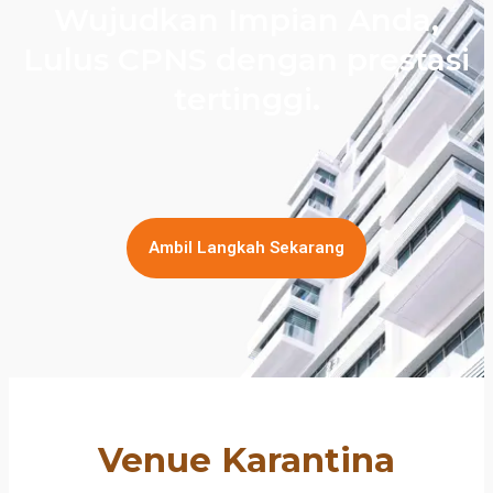
Wujudkan Impian Anda,
Lulus CPNS dengan prestasi
tertinggi.
Ambil Langkah Sekarang
Venue Karantina