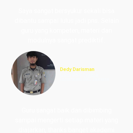
Saya sangat bersyukur sekali bisa
dibantu sampai lulus jadi pns. Selain
guru yang kompeten, materi dan
modulnya sangat prediktif.
Dedy Darisman
Lulus PNS Teknik
Informasi DKI Jakarta
Guru sangat baik dan dibimbing
sampai mengerti setiap materi yang
diajarkan, thanks banget akademi