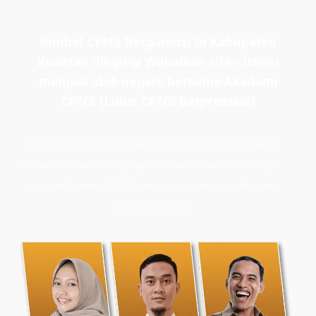
Bimbel CPNS Bergaransi Di Kabupaten
Kuantan Singingi Wujudkan cita-citamu
menjadi abdi negara bersama Akademi
CPNS (Lulus CPNS Berprestasi)
Bimbel CPNS
& PPPK terbaik, terlengkap, dan terpercaya di
Kabupaten Kuantan Singingi. Persiapan masuk PNS dengan
les privat Akademi CPNS siap membawamu meraih masa
depan cemerlang.