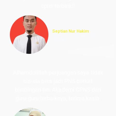
cpns terbaik!!
Septian Nur Hakim
PNS Perpustakaan UIN
Ciputat
Alhamdulillah perjuangan saya tidak
sia-sia bisa jadi PNS berkat
bimbingan tim Akademi CPNS dan
guru-guru terbaiknya, terima kasih.