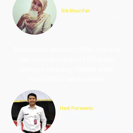
Siti Musrifah
Lulus PNS Formasi Perawat
Terimakasih Akademi CPNS, cita-cita
dan impianku menjadi PNS sudah
terwujud sekarang. Terbaik untuk
Privat CPNS, sukses selalu.
Hadi Purwanto
Lulus PNS Guru Sekolah
Dasar