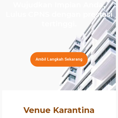
Wujudkan Impian Anda,
Lulus CPNS dengan prestasi
tertinggi.
Ambil Langkah Sekarang
Venue Karantina