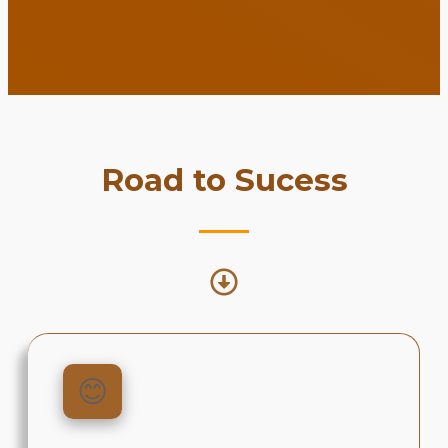
Road to Sucess
😊