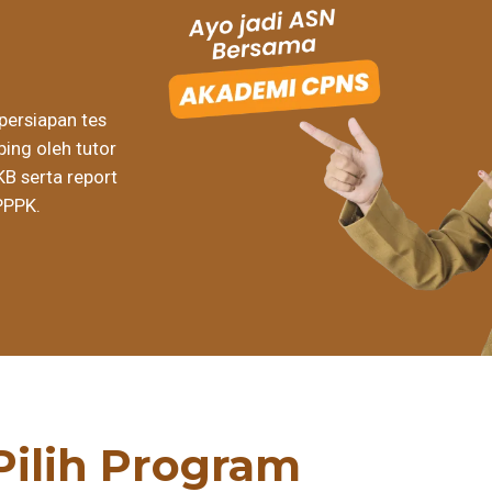
persiapan tes
ing oleh tutor
KB serta report
PPPK.
Pilih Program