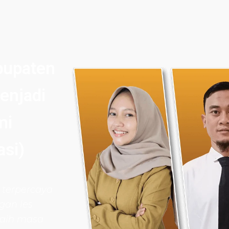
bupaten
enjadi
mi
si)
 terpercaya
gan les
aih masa