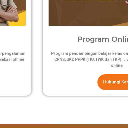
Program Onli
berpengalaman
Program pendampingan belajar kelas onli
ekasi offline
CPNS, SKD PPPK (TIU, TWK dan TKP). Live
online.
Hubungi Ka