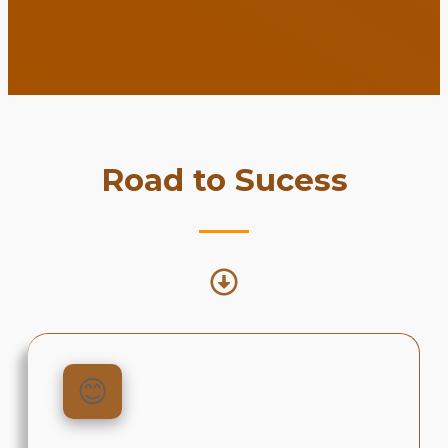
Road to Sucess
😊