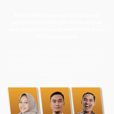
Bimbel CPNS Bergaransi Di Kabupaten
Lamongan Wujudkan cita-citamu menjadi
abdi negara bersama Akademi CPNS (Lulus
CPNS Berprestasi)
Bimbel CPNS
& PPPK terbaik, terlengkap, dan terpercaya di
Kabupaten Lamongan. Persiapan masuk PNS dengan les
privat Akademi CPNS siap membawamu meraih masa
depan cemerlang.