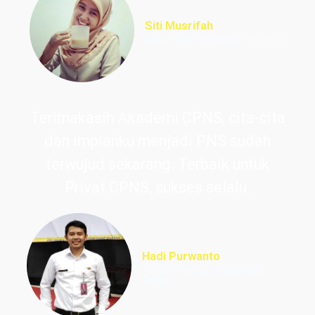
Siti Musrifah
Lulus PNS Formasi Perawat
Terimakasih Akademi CPNS, cita-cita
dan impianku menjadi PNS sudah
terwujud sekarang. Terbaik untuk
Privat CPNS, sukses selalu.
Hadi Purwanto
Lulus PNS Guru Sekolah
Dasar