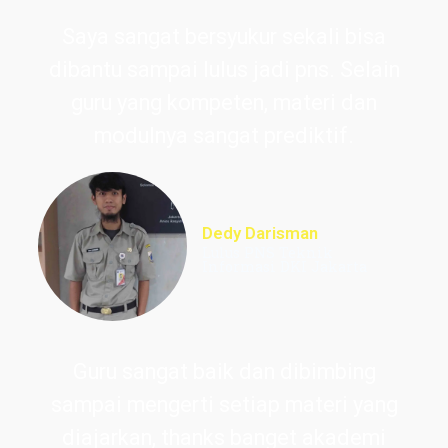
Saya sangat bersyukur sekali bisa
dibantu sampai lulus jadi pns. Selain
guru yang kompeten, materi dan
modulnya sangat prediktif.
Dedy Darisman
Lulus PNS Teknik
Informasi DKI Jakarta
Guru sangat baik dan dibimbing
sampai mengerti setiap materi yang
diajarkan, thanks banget akademi