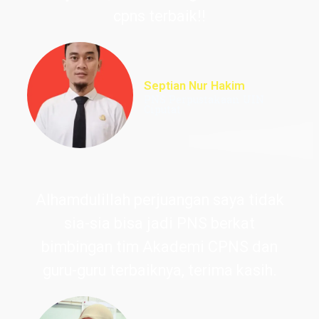
cpns terbaik!!
Septian Nur Hakim
PNS Perpustakaan UIN
Ciputat
Alhamdulillah perjuangan saya tidak
sia-sia bisa jadi PNS berkat
bimbingan tim Akademi CPNS dan
guru-guru terbaiknya, terima kasih.