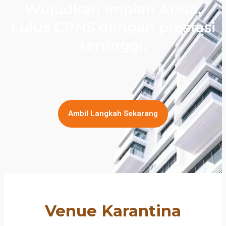
Wujudkan Impian Anda,
Lulus CPNS dengan prestasi
tertinggi.
Ambil Langkah Sekarang
Venue Karantina