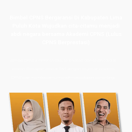
Bimbel CPNS Bergaransi Di Kabupaten Lima
Puluh Kota Wujudkan cita-citamu menjadi
abdi negara bersama Akademi CPNS (Lulus
CPNS Berprestasi)
Bimbel CPNS
& PPPK terbaik, terlengkap, dan terpercaya di
Ambon. Persiapan masuk PNS dengan les privat Akademi
CPNS siap membawamu meraih masa depan cemerlang.