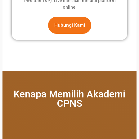
TWK dan TKP). Live interaktif melalui platform
online.
Hubungi Kami
Kenapa Memilih Akademi
CPNS