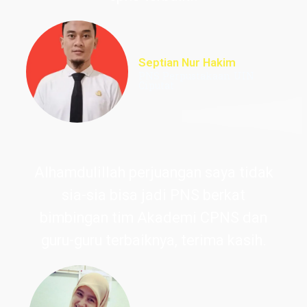
Septian Nur Hakim
PNS Perpustakaan UIN
Ciputat
Alhamdulillah perjuangan saya tidak
sia-sia bisa jadi PNS berkat
bimbingan tim Akademi CPNS dan
guru-guru terbaiknya, terima kasih.