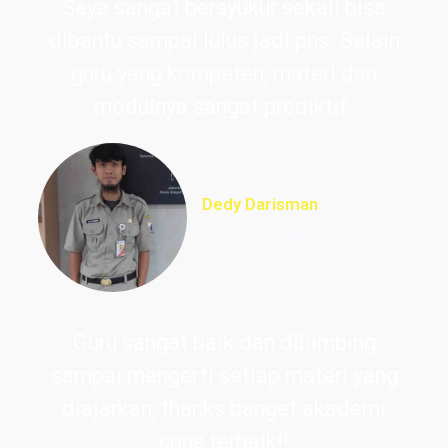
Saya sangat bersyukur sekali bisa
dibantu sampai lulus jadi pns. Selain
guru yang kompeten, materi dan
modulnya sangat prediktif.
Dedy Darisman
Lulus PNS Teknik
Informasi DKI Jakarta
Guru sangat baik dan dibimbing
sampai mengerti setiap materi yang
diajarkan, thanks banget akademi
cpns terbaik!!