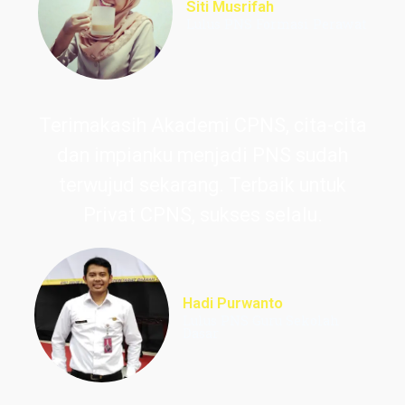
Siti Musrifah
Lulus PNS Formasi Perawat
Terimakasih Akademi CPNS, cita-cita
dan impianku menjadi PNS sudah
terwujud sekarang. Terbaik untuk
Privat CPNS, sukses selalu.
Hadi Purwanto
Lulus PNS Guru Sekolah
Dasar