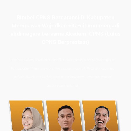
Bimbel CPNS Bergaransi Di Kabupaten
Mempawah Wujudkan cita-citamu menjadi
abdi negara bersama Akademi CPNS (Lulus
CPNS Berprestasi)
Bimbel CPNS
& PPPK terbaik, terlengkap, dan terpercaya di
Kabupaten Mempawah. Persiapan masuk PNS dengan les
privat Akademi CPNS siap membawamu meraih masa
depan cemerlang.