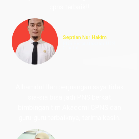
cpns terbaik!!
Septian Nur Hakim
PNS Perpustakaan UIN
Ciputat
Alhamdulillah perjuangan saya tidak
sia-sia bisa jadi PNS berkat
bimbingan tim Akademi CPNS dan
guru-guru terbaiknya, terima kasih.