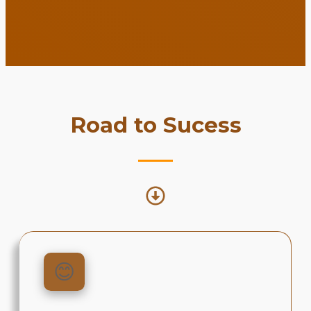
Road to Sucess
😊