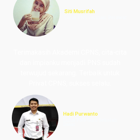
Siti Musrifah
Lulus PNS Formasi Perawat
Terimakasih Akademi CPNS, cita-cita
dan impianku menjadi PNS sudah
terwujud sekarang. Terbaik untuk
Privat CPNS, sukses selalu.
Hadi Purwanto
Lulus PNS Guru Sekolah
Dasar