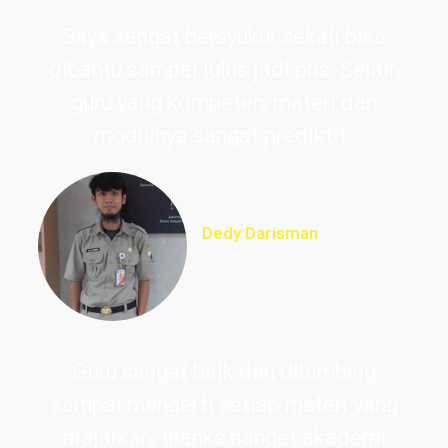
Saya sangat bersyukur sekali bisa
dibantu sampai lulus jadi pns. Selain
guru yang kompeten, materi dan
modulnya sangat prediktif.
Dedy Darisman
Lulus PNS Teknik
Informasi DKI Jakarta
Guru sangat baik dan dibimbing
sampai mengerti setiap materi yang
diajarkan, thanks banget akademi