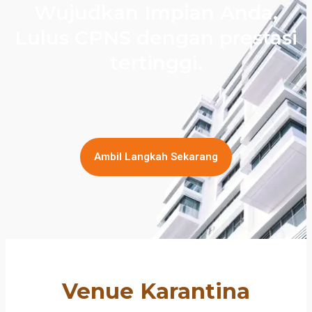
Wujudkan Impian Anda,
Lulus CPNS dengan prestasi
tertinggi.
Ambil Langkah Sekarang
Venue Karantina