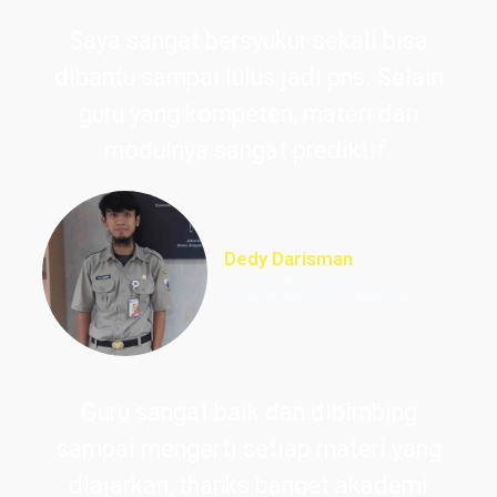
Saya sangat bersyukur sekali bisa
dibantu sampai lulus jadi pns. Selain
guru yang kompeten, materi dan
modulnya sangat prediktif.
Dedy Darisman
Lulus PNS Teknik
Informasi DKI Jakarta
Guru sangat baik dan dibimbing
sampai mengerti setiap materi yang
diajarkan, thanks banget akademi