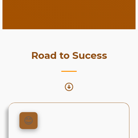
Road to Sucess
😊