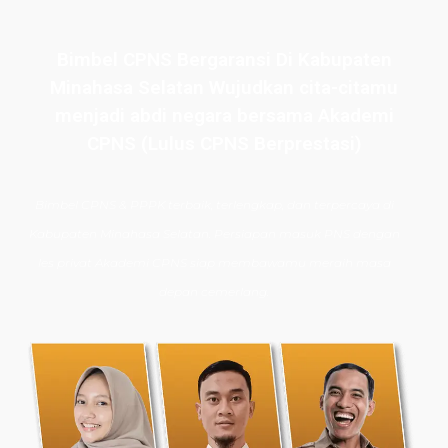
Bimbel CPNS Bergaransi Di Kabupaten
Minahasa Selatan Wujudkan cita-citamu
menjadi abdi negara bersama Akademi
CPNS (Lulus CPNS Berprestasi)
Bimbel CPNS
& PPPK terbaik, terlengkap, dan terpercaya di
Kabupaten Minahasa Selatan. Persiapan masuk PNS dengan
les privat Akademi CPNS siap membawamu meraih masa
depan cemerlang.