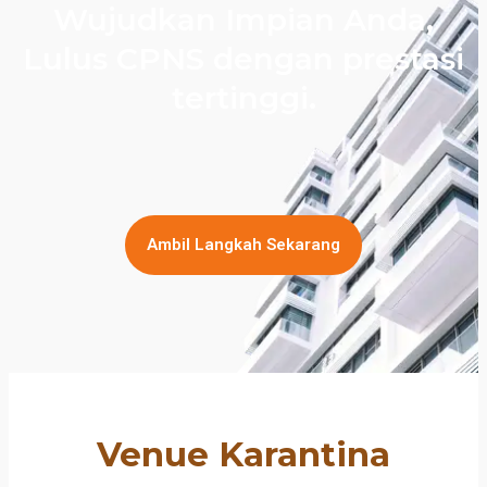
Wujudkan Impian Anda,
Lulus CPNS dengan prestasi
tertinggi.
Ambil Langkah Sekarang
Venue Karantina