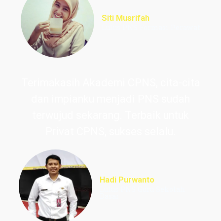
Siti Musrifah
Lulus PNS Formasi Perawat
Terimakasih Akademi CPNS, cita-cita
dan impianku menjadi PNS sudah
terwujud sekarang. Terbaik untuk
Privat CPNS, sukses selalu.
Hadi Purwanto
Lulus PNS Guru Sekolah
Dasar