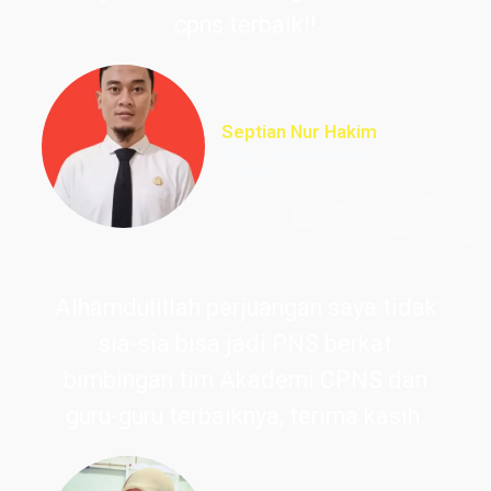
cpns terbaik!!
Septian Nur Hakim
PNS Perpustakaan UIN
Ciputat
Alhamdulillah perjuangan saya tidak
sia-sia bisa jadi PNS berkat
bimbingan tim Akademi CPNS dan
guru-guru terbaiknya, terima kasih.