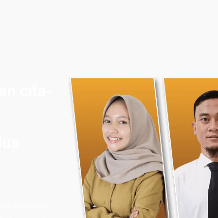
n cita-
lus
 terpercaya