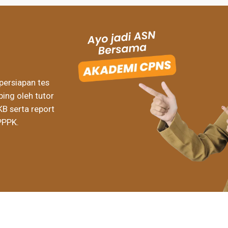
persiapan tes
ing oleh tutor
KB serta report
PPPK.