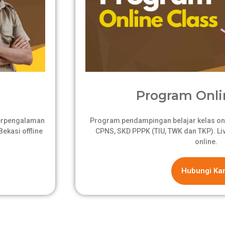
Program Onli
berpengalaman
Program pendampingan belajar kelas onli
ekasi offline
CPNS, SKD PPPK (TIU, TWK dan TKP). Live
online.
Hubungi Ka