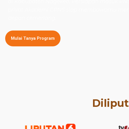
di Kabupaten Nagekeo. Persiapan masuk PNS
privat Akademi CPNS siap membawamu mer
depan cemerlang.
Mulai Tanya Program
Dilipu