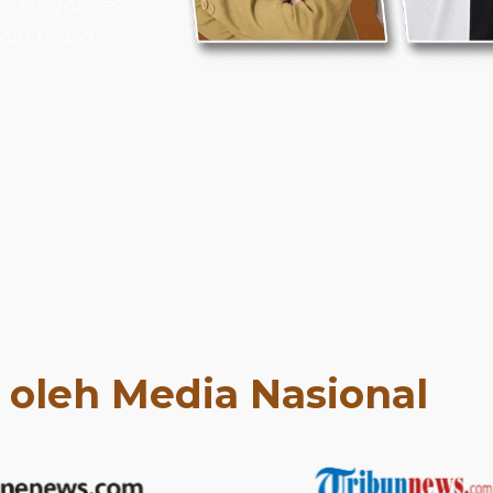
 dengan les
aih masa
t oleh Media Nasional