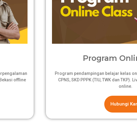
Program Onli
berpengalaman
Program pendampingan belajar kelas onli
ekasi offline
CPNS, SKD PPPK (TIU, TWK dan TKP). Live
online.
Hubungi Ka