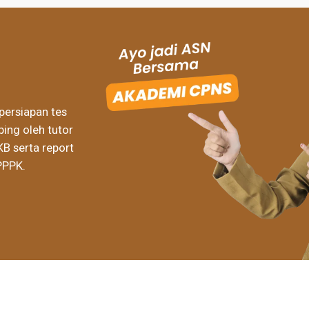
persiapan tes
ing oleh tutor
KB serta report
PPPK.