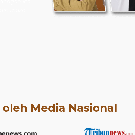
dengan les
aih masa
t oleh Media Nasional