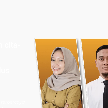
 cita-
lus
 terpercaya