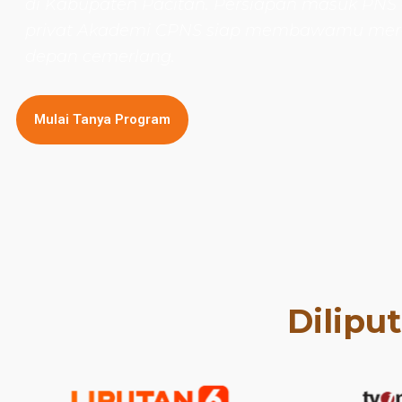
di Kabupaten Pacitan. Persiapan masuk PNS 
privat Akademi CPNS siap membawamu mer
depan cemerlang.
Mulai Tanya Program
Dilipu