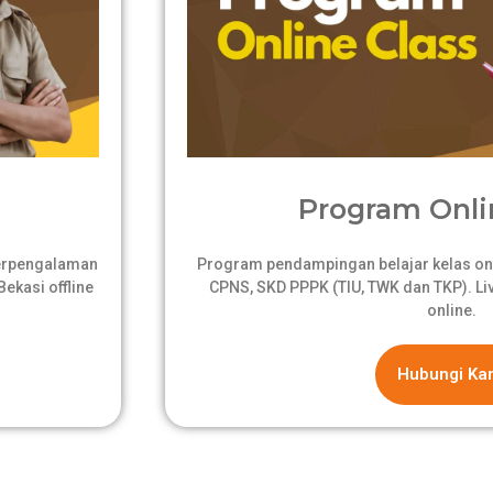
Program Onli
berpengalaman
Program pendampingan belajar kelas onli
ekasi offline
CPNS, SKD PPPK (TIU, TWK dan TKP). Live
online.
Hubungi Ka