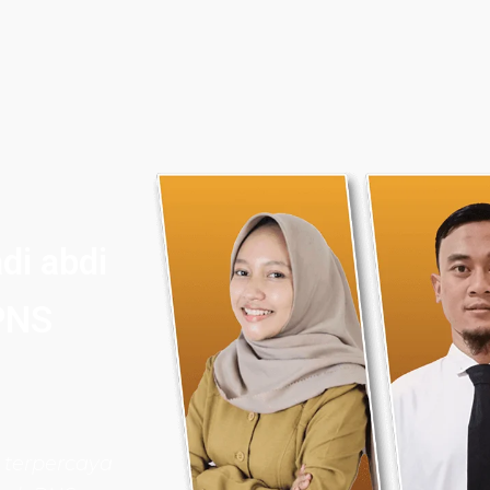
di abdi
PNS
 terpercaya