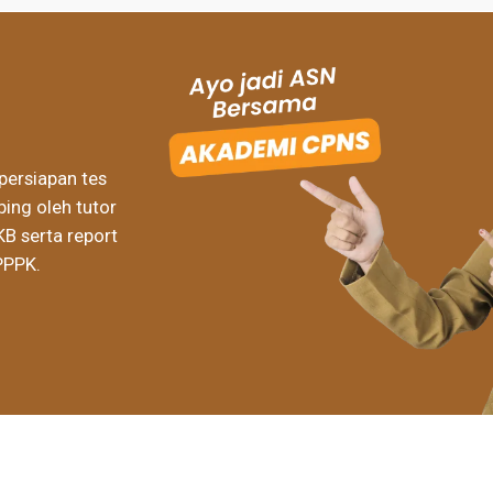
persiapan tes
ing oleh tutor
KB serta report
PPPK.