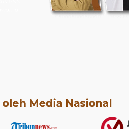
suk PNS
bawamu
t oleh Media Nasional