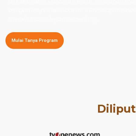
di Kabupaten Pasaman Barat. Persiapan ma
dengan les privat Akademi CPNS siap mem
meraih masa depan cemerlang.
Mulai Tanya Program
Dilipu