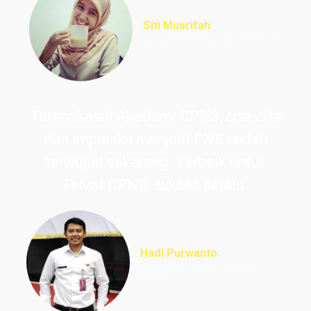
Siti Musrifah
Lulus PNS Formasi Perawat
Terimakasih Akademi CPNS, cita-cita
dan impianku menjadi PNS sudah
terwujud sekarang. Terbaik untuk
Privat CPNS, sukses selalu.
Hadi Purwanto
Lulus PNS Guru Sekolah
Dasar