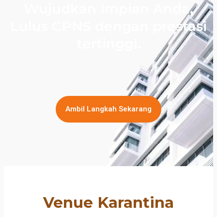
Wujudkan Impian Anda,
Lulus CPNS dengan prestasi
tertinggi.
Ambil Langkah Sekarang
Venue Karantina