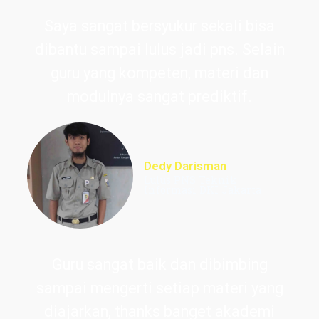
Saya sangat bersyukur sekali bisa
dibantu sampai lulus jadi pns. Selain
guru yang kompeten, materi dan
modulnya sangat prediktif.
Dedy Darisman
Lulus PNS Teknik
Informasi DKI Jakarta
Guru sangat baik dan dibimbing
sampai mengerti setiap materi yang
diajarkan, thanks banget akademi