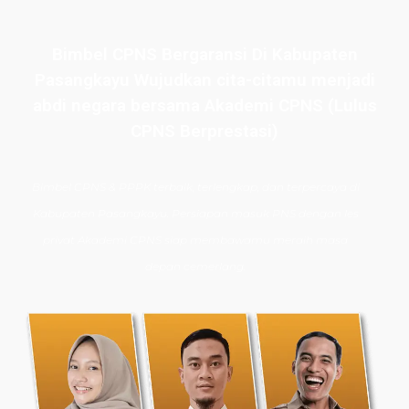
Bimbel CPNS Bergaransi Di Kabupaten
Pasangkayu Wujudkan cita-citamu menjadi
abdi negara bersama Akademi CPNS (Lulus
CPNS Berprestasi)
Bimbel CPNS
& PPPK terbaik, terlengkap, dan terpercaya di
Kabupaten Pasangkayu. Persiapan masuk PNS dengan les
privat Akademi CPNS siap membawamu meraih masa
depan cemerlang.