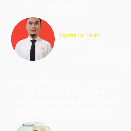
cpns terbaik!!
Septian Nur Hakim
PNS Perpustakaan UIN
Ciputat
Alhamdulillah perjuangan saya tidak
sia-sia bisa jadi PNS berkat
bimbingan tim Akademi CPNS dan
guru-guru terbaiknya, terima kasih.