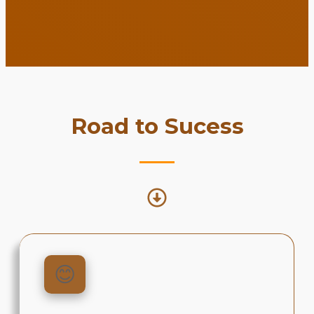
Road to Sucess
😊