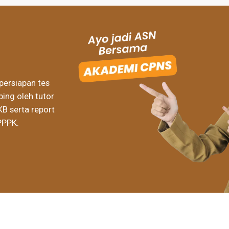
persiapan tes
ing oleh tutor
KB serta report
PPPK.