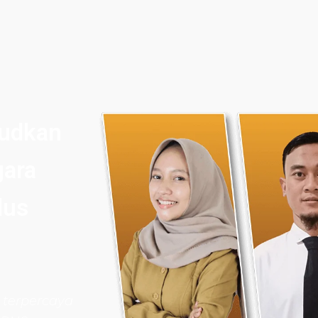
judkan
gara
lus
 terpercaya