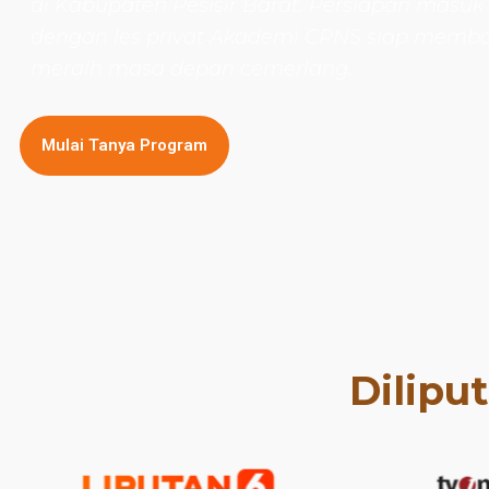
di Kabupaten Pesisir Barat. Persiapan masuk
dengan les privat Akademi CPNS siap mem
meraih masa depan cemerlang.
Mulai Tanya Program
Dilipu