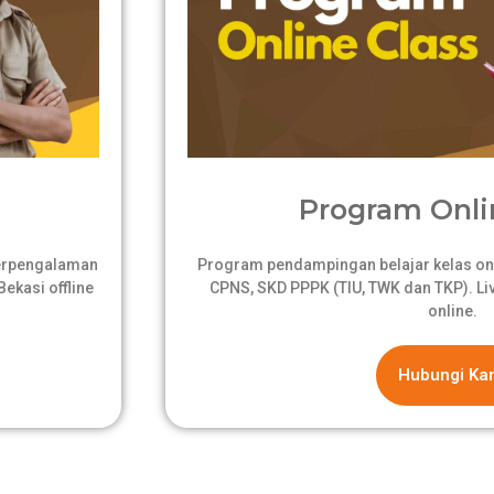
Program Onli
berpengalaman
Program pendampingan belajar kelas onli
ekasi offline
CPNS, SKD PPPK (TIU, TWK dan TKP). Live
online.
Hubungi Ka