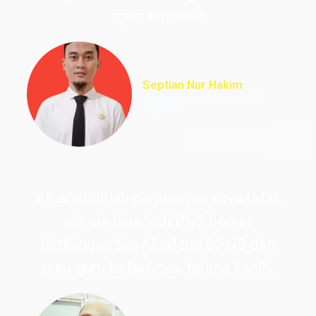
cpns terbaik!!
Septian Nur Hakim
PNS Perpustakaan UIN
Ciputat
Alhamdulillah perjuangan saya tidak
sia-sia bisa jadi PNS berkat
bimbingan tim Akademi CPNS dan
guru-guru terbaiknya, terima kasih.