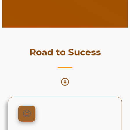
Road to Sucess
😊