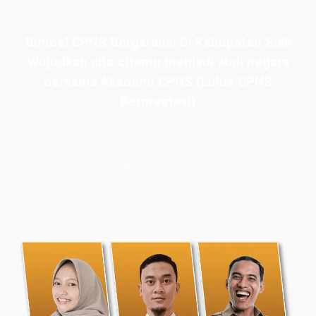
Bimbel CPNS Bergaransi Di Kabupaten Siak
Wujudkan cita-citamu menjadi abdi negara
bersama Akademi CPNS (Lulus CPNS
Berprestasi)
Bimbel CPNS
& PPPK terbaik, terlengkap, dan terpercaya di
Kabupaten Siak. Persiapan masuk PNS dengan les privat
Akademi CPNS siap membawamu meraih masa depan
cemerlang.