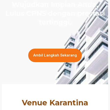
Wujudkan Impian Anda,
Lulus CPNS dengan prestasi
tertinggi.
Ambil Langkah Sekarang
Venue Karantina