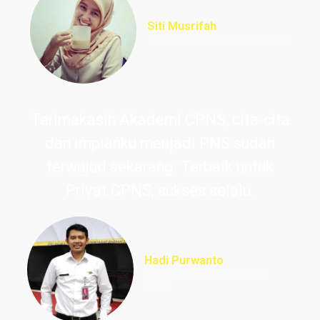
Siti Musrifah
Lulus PNS Formasi Perawat
Terimakasih Akademi CPNS, cita-cita
dan impianku menjadi PNS sudah
terwujud sekarang. Terbaik untuk
Privat CPNS, sukses selalu.
Hadi Purwanto
Lulus PNS Guru Sekolah
Dasar