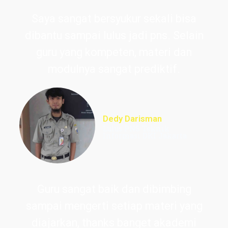
Saya sangat bersyukur sekali bisa
dibantu sampai lulus jadi pns. Selain
guru yang kompeten, materi dan
modulnya sangat prediktif.
Dedy Darisman
Lulus PNS Teknik
Informasi DKI Jakarta
Guru sangat baik dan dibimbing
sampai mengerti setiap materi yang
diajarkan, thanks banget akademi