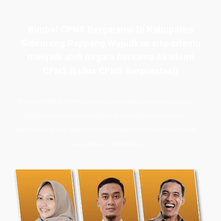
Bimbel CPNS Bergaransi Di Kabupaten
Sidenreng Rappang Wujudkan cita-citamu
menjadi abdi negara bersama Akademi
CPNS (Lulus CPNS Berprestasi)
Bimbel CPNS
& PPPK terbaik, terlengkap, dan terpercaya di
Kabupaten Sidenreng Rappang. Persiapan masuk PNS
dengan les privat Akademi CPNS siap membawamu meraih
masa depan cemerlang.