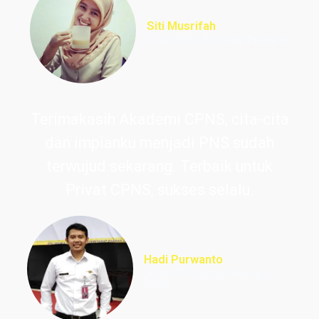
Siti Musrifah
Lulus PNS Formasi Perawat
Terimakasih Akademi CPNS, cita-cita
dan impianku menjadi PNS sudah
terwujud sekarang. Terbaik untuk
Privat CPNS, sukses selalu.
Hadi Purwanto
Lulus PNS Guru Sekolah
Dasar