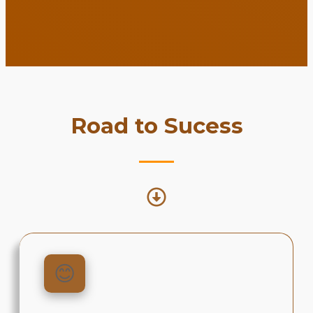
Road to Sucess
😊