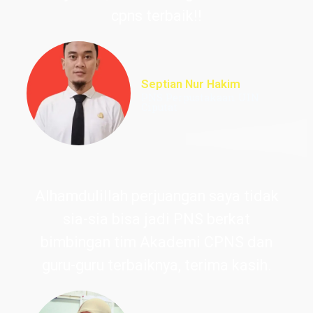
cpns terbaik!!
Septian Nur Hakim
PNS Perpustakaan UIN
Ciputat
Alhamdulillah perjuangan saya tidak
sia-sia bisa jadi PNS berkat
bimbingan tim Akademi CPNS dan
guru-guru terbaiknya, terima kasih.