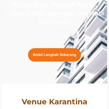
Wujudkan Impian Anda,
Lulus CPNS dengan prestasi
tertinggi.
Ambil Langkah Sekarang
Venue Karantina