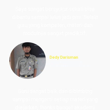
Saya sangat bersyukur sekali bisa
dibantu sampai lulus jadi pns. Selain
guru yang kompeten, materi dan
modulnya sangat prediktif.
Dedy Darisman
Lulus PNS Teknik
Informasi DKI Jakarta
Guru sangat baik dan dibimbing
sampai mengerti setiap materi yang
diajarkan, thanks banget akademi