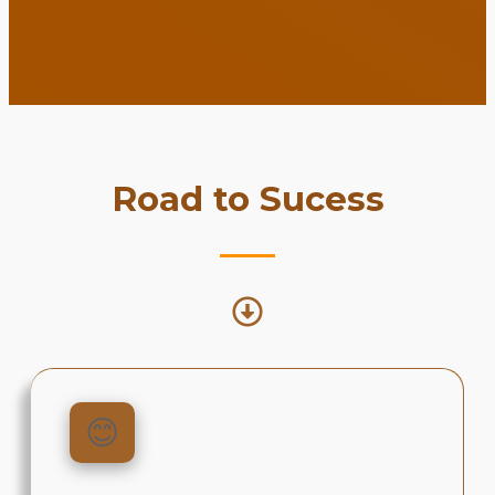
Road to Sucess
😊