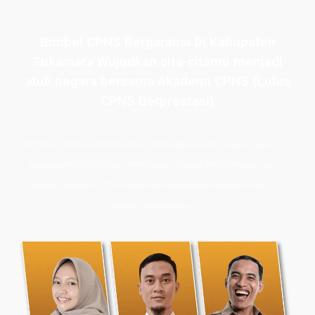
Bimbel CPNS Bergaransi Di Kabupaten
Sukamara Wujudkan cita-citamu menjadi
abdi negara bersama Akademi CPNS (Lulus
CPNS Berprestasi)
Bimbel CPNS
& PPPK terbaik, terlengkap, dan terpercaya di
Kabupaten Sukamara. Persiapan masuk PNS dengan les
privat Akademi CPNS siap membawamu meraih masa
depan cemerlang.