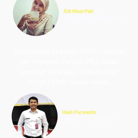
Siti Musrifah
Lulus PNS Formasi Perawat
Terimakasih Akademi CPNS, cita-cita
dan impianku menjadi PNS sudah
terwujud sekarang. Terbaik untuk
Privat CPNS, sukses selalu.
Hadi Purwanto
Lulus PNS Guru Sekolah
Dasar