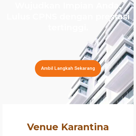
Wujudkan Impian Anda,
Lulus CPNS dengan prestasi
tertinggi.
Ambil Langkah Sekarang
Venue Karantina