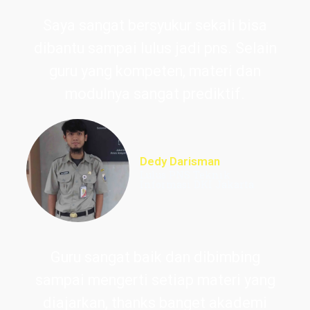
Saya sangat bersyukur sekali bisa
dibantu sampai lulus jadi pns. Selain
guru yang kompeten, materi dan
modulnya sangat prediktif.
Dedy Darisman
Lulus PNS Teknik
Informasi DKI Jakarta
Guru sangat baik dan dibimbing
sampai mengerti setiap materi yang
diajarkan, thanks banget akademi