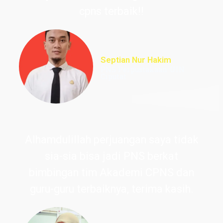
cpns terbaik!!
Septian Nur Hakim
PNS Perpustakaan UIN
Ciputat
Alhamdulillah perjuangan saya tidak
sia-sia bisa jadi PNS berkat
bimbingan tim Akademi CPNS dan
guru-guru terbaiknya, terima kasih.