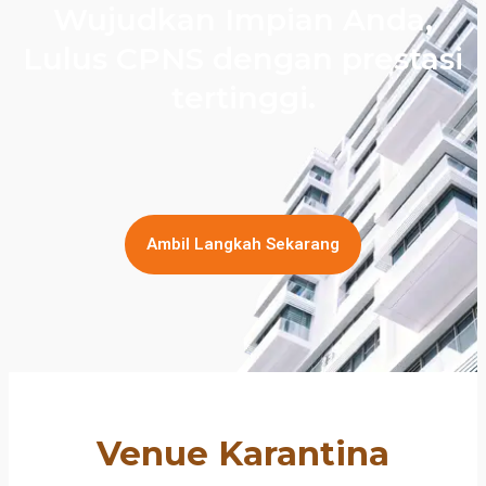
Wujudkan Impian Anda,
Lulus CPNS dengan prestasi
tertinggi.
Ambil Langkah Sekarang
Venue Karantina