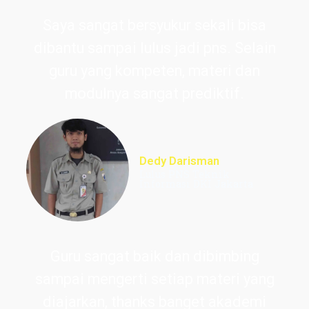
Saya sangat bersyukur sekali bisa
dibantu sampai lulus jadi pns. Selain
guru yang kompeten, materi dan
modulnya sangat prediktif.
Dedy Darisman
Lulus PNS Teknik
Informasi DKI Jakarta
Guru sangat baik dan dibimbing
sampai mengerti setiap materi yang
diajarkan, thanks banget akademi