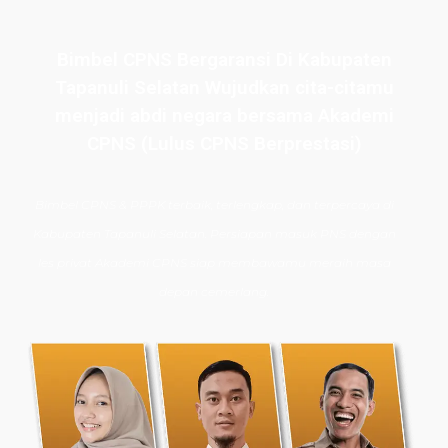
Bimbel CPNS Bergaransi Di Kabupaten
Tapanuli Selatan Wujudkan cita-citamu
menjadi abdi negara bersama Akademi
CPNS (Lulus CPNS Berprestasi)
Bimbel CPNS
& PPPK terbaik, terlengkap, dan terpercaya di
Kabupaten Tapanuli Selatan. Persiapan masuk PNS dengan
les privat Akademi CPNS siap membawamu meraih masa
depan cemerlang.