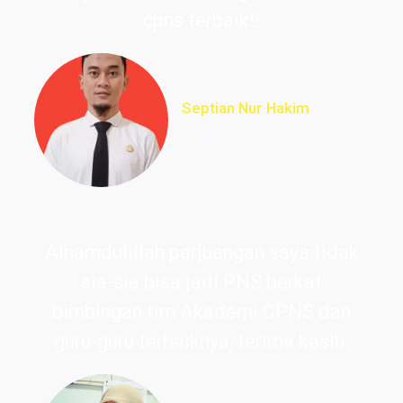
cpns terbaik!!
Septian Nur Hakim
PNS Perpustakaan UIN
Ciputat
Alhamdulillah perjuangan saya tidak
sia-sia bisa jadi PNS berkat
bimbingan tim Akademi CPNS dan
guru-guru terbaiknya, terima kasih.