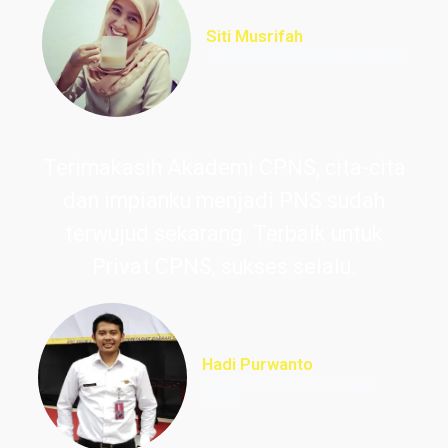
Siti Musrifah
Lulus PNS Formasi Perawat
Terimakasih Akademi CPNS, cita-cita
dan impianku menjadi PNS sudah
terwujud sekarang. Terbaik untuk
Privat CPNS, sukses selalu.
Hadi Purwanto
Lulus PNS Guru Sekolah
Dasar