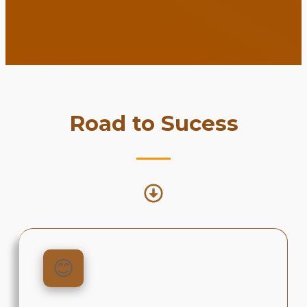
Road to Sucess
😊