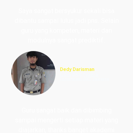
Saya sangat bersyukur sekali bisa
dibantu sampai lulus jadi pns. Selain
guru yang kompeten, materi dan
modulnya sangat prediktif.
Dedy Darisman
Lulus PNS Teknik
Informasi DKI Jakarta
Guru sangat baik dan dibimbing
sampai mengerti setiap materi yang
diajarkan, thanks banget akademi