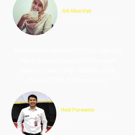
Siti Musrifah
Lulus PNS Formasi Perawat
Terimakasih Akademi CPNS, cita-cita
dan impianku menjadi PNS sudah
terwujud sekarang. Terbaik untuk
Privat CPNS, sukses selalu.
Hadi Purwanto
Lulus PNS Guru Sekolah
Dasar