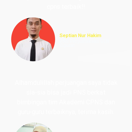
cpns terbaik!!
Septian Nur Hakim
PNS Perpustakaan UIN
Ciputat
Alhamdulillah perjuangan saya tidak
sia-sia bisa jadi PNS berkat
bimbingan tim Akademi CPNS dan
guru-guru terbaiknya, terima kasih.