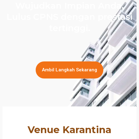
Wujudkan Impian Anda,
Lulus CPNS dengan prestasi
tertinggi.
Ambil Langkah Sekarang
Venue Karantina