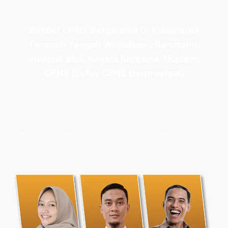
Bimbel CPNS Bergaransi Di Kabupaten
Tapanuli Tengah Wujudkan cita-citamu
menjadi abdi negara bersama Akademi
CPNS (Lulus CPNS Berprestasi)
Bimbel CPNS
& PPPK terbaik, terlengkap, dan terpercaya di
Kabupaten Tapanuli Tengah. Persiapan masuk PNS dengan
les privat Akademi CPNS siap membawamu meraih masa
depan cemerlang.