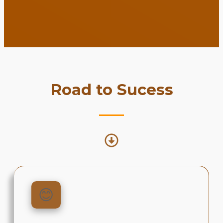
Road to Sucess
😊