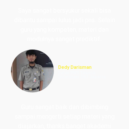
Saya sangat bersyukur sekali bisa
dibantu sampai lulus jadi pns. Selain
guru yang kompeten, materi dan
modulnya sangat prediktif.
Dedy Darisman
Lulus PNS Teknik
Informasi DKI Jakarta
Guru sangat baik dan dibimbing
sampai mengerti setiap materi yang
diajarkan, thanks banget akademi