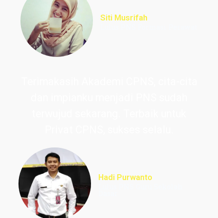
Siti Musrifah
Lulus PNS Formasi Perawat
Terimakasih Akademi CPNS, cita-cita
dan impianku menjadi PNS sudah
terwujud sekarang. Terbaik untuk
Privat CPNS, sukses selalu.
Hadi Purwanto
Lulus PNS Guru Sekolah
Dasar