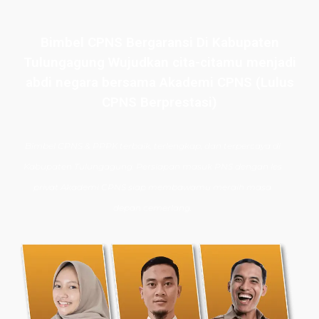
Bimbel CPNS Bergaransi Di Kabupaten
Tulungagung Wujudkan cita-citamu menjadi
abdi negara bersama Akademi CPNS (Lulus
CPNS Berprestasi)
Bimbel CPNS
& PPPK terbaik, terlengkap, dan terpercaya di
Kabupaten Tulungagung. Persiapan masuk PNS dengan les
privat Akademi CPNS siap membawamu meraih masa
depan cemerlang.