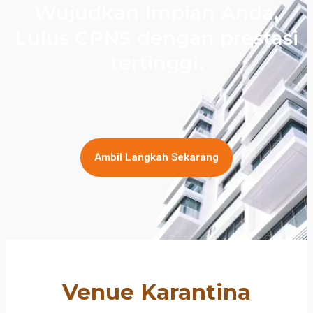
Wujudkan Impian Anda,
Lulus CPNS dengan prestasi
tertinggi.
Ambil Langkah Sekarang
Venue Karantina