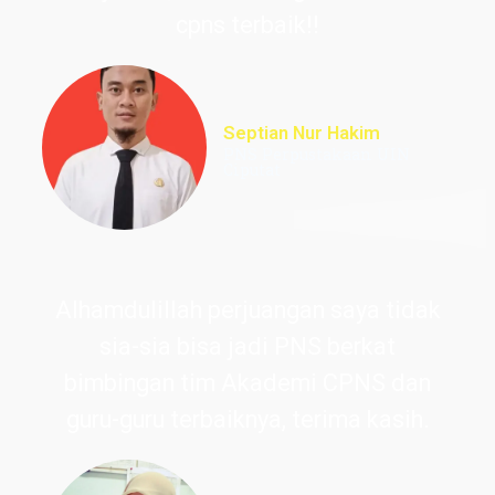
cpns terbaik!!
Septian Nur Hakim
PNS Perpustakaan UIN
Ciputat
Alhamdulillah perjuangan saya tidak
sia-sia bisa jadi PNS berkat
bimbingan tim Akademi CPNS dan
guru-guru terbaiknya, terima kasih.