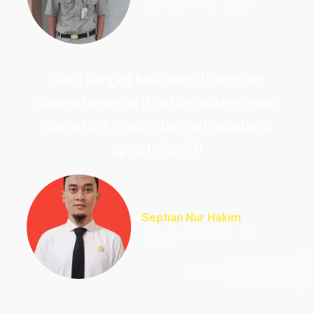
Informasi DKI Jakarta
Guru sangat baik dan dibimbing
sampai mengerti setiap materi yang
diajarkan, thanks banget akademi
cpns terbaik!!
Septian Nur Hakim
PNS Perpustakaan UIN
Ciputat