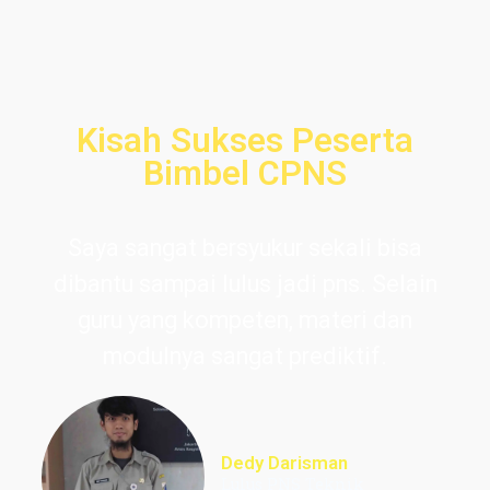
Kisah Sukses Peserta
Bimbel CPNS
Saya sangat bersyukur sekali bisa
dibantu sampai lulus jadi pns. Selain
guru yang kompeten, materi dan
modulnya sangat prediktif.
Dedy Darisman
Lulus PNS Teknik