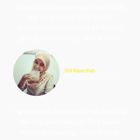
Alhamdulillah perjuangan saya tidak
sia-sia bisa jadi PNS berkat
bimbingan tim Akademi CPNS dan
guru-guru terbaiknya, terima kasih.
Siti Musrifah
Lulus PNS Formasi Perawat
Terimakasih Akademi CPNS, cita-cita
dan impianku menjadi PNS sudah
terwujud sekarang. Terbaik untuk