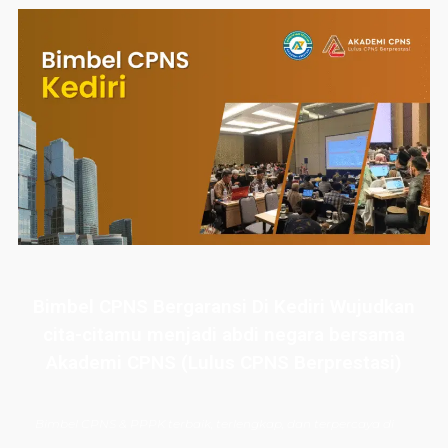
Bimbel CPNS Bergaransi Di Kediri Wujudkan
cita-citamu menjadi abdi negara bersama
Akademi CPNS (Lulus CPNS Berprestasi)
Bimbel CPNS
& PPPK terbaik, terlengkap, dan terpercaya di