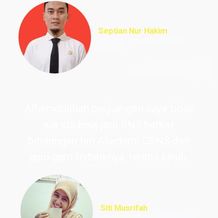
Septian Nur Hakim
PNS Perpustakaan UIN
Ciputat
Alhamdulillah perjuangan saya tidak
sia-sia bisa jadi PNS berkat
bimbingan tim Akademi CPNS dan
guru-guru terbaiknya, terima kasih.
Siti Musrifah
Lulus PNS Formasi Perawat