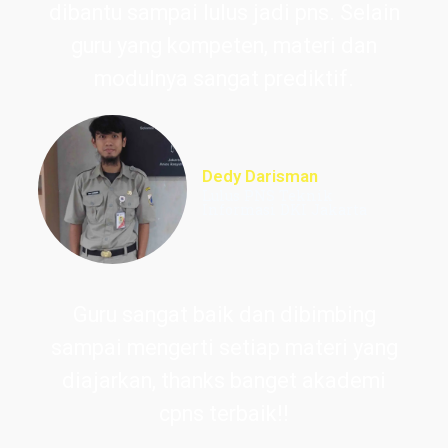
dibantu sampai lulus jadi pns. Selain
guru yang kompeten, materi dan
modulnya sangat prediktif.
Dedy Darisman
Lulus PNS Teknik
Informasi DKI Jakarta
Guru sangat baik dan dibimbing
sampai mengerti setiap materi yang
diajarkan, thanks banget akademi
cpns terbaik!!