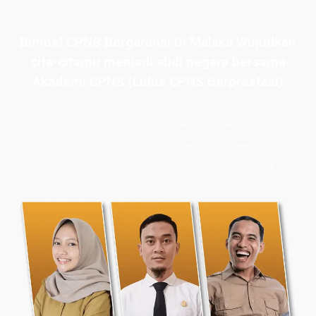
Bimbel CPNS Bergaransi Di Malaka Wujudkan
cita-citamu menjadi abdi negara bersama
Akademi CPNS (Lulus CPNS Berprestasi)
Bimbel CPNS
& PPPK terbaik, terlengkap, dan terpercaya di
Malaka. Persiapan masuk PNS dengan les privat Akademi
CPNS siap membawamu meraih masa depan cemerlang.