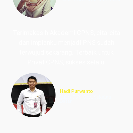
Terimakasih Akademi CPNS, cita-cita
dan impianku menjadi PNS sudah
terwujud sekarang. Terbaik untuk
Privat CPNS, sukses selalu.
Hadi Purwanto
Lulus PNS Guru Sekolah
Dasar