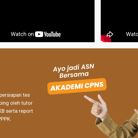
persiapan tes
ing oleh tutor
KB serta report
PPPK.