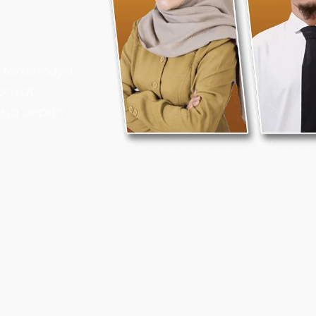
 terpercaya
privat
asa depan