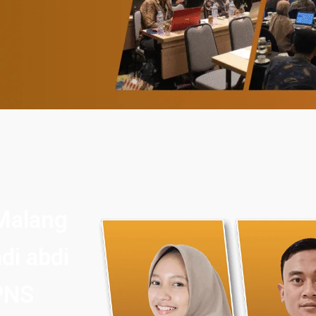
Malang
di abdi
PNS