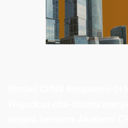
Bimbel CPNS Bergaransi Di 
Wujudkan cita-citamu menja
negara bersama Akademi C