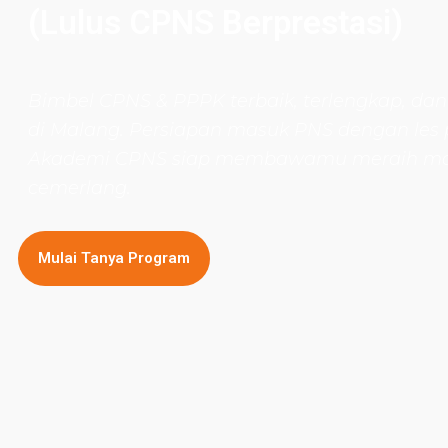
(Lulus CPNS Berprestasi)
Bimbel CPNS
& PPPK terbaik, terlengkap, dan
di Malang. Persiapan masuk PNS dengan les 
Akademi CPNS siap membawamu meraih m
cemerlang.
Mulai Tanya Program