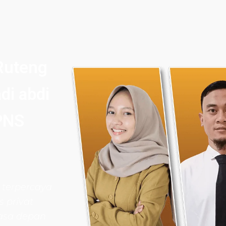
Ruteng
di abdi
PNS
 terpercaya
 privat
asa depan