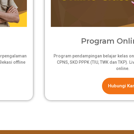
Program Onli
berpengalaman
Program pendampingan belajar kelas onli
ekasi offline
CPNS, SKD PPPK (TIU, TWK dan TKP). Live
online.
Hubungi Ka