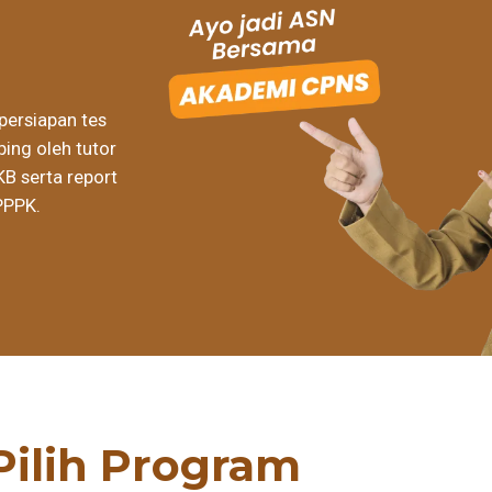
persiapan tes
ing oleh tutor
KB serta report
PPPK.
Pilih Program