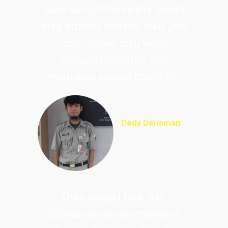
Saya sangat bersyukur sekali
bisa dibantu sampai lulus jadi
pns. Selain guru yang
kompeten, materi dan
modulnya sangat prediktif.
Dedy Darisman
Lulus PNS Teknik
Informasi DKI
Jakarta
Guru sangat baik dan
dibimbing sampai mengerti