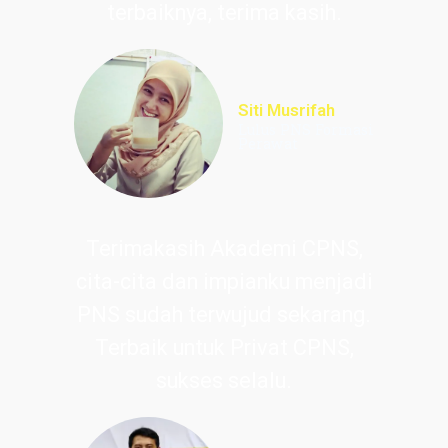
terbaiknya, terima kasih.
Siti Musrifah
Lulus PNS Formasi
Perawat
Terimakasih Akademi CPNS,
cita-cita dan impianku menjadi
PNS sudah terwujud sekarang.
Terbaik untuk Privat CPNS,
sukses selalu.