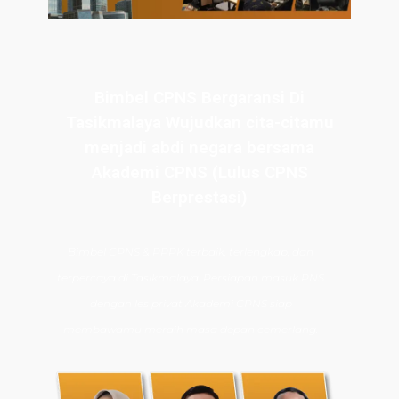
Bimbel CPNS Bergaransi Di
Tasikmalaya Wujudkan cita-citamu
menjadi abdi negara bersama
Akademi CPNS (Lulus CPNS
Berprestasi)
Bimbel CPNS
& PPPK terbaik, terlengkap, dan
terpercaya di Tasikmalaya. Persiapan masuk PNS
dengan les privat Akademi CPNS siap
membawamu meraih masa depan cemerlang.