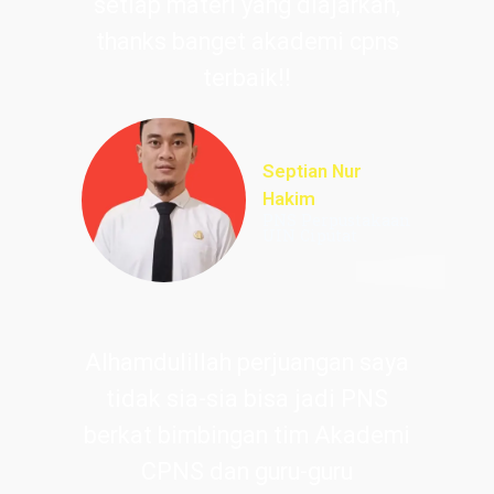
setiap materi yang diajarkan,
thanks banget akademi cpns
terbaik!!
Septian Nur
Hakim
PNS Perpustakaan
UIN Ciputat
Alhamdulillah perjuangan saya
tidak sia-sia bisa jadi PNS
berkat bimbingan tim Akademi
CPNS dan guru-guru