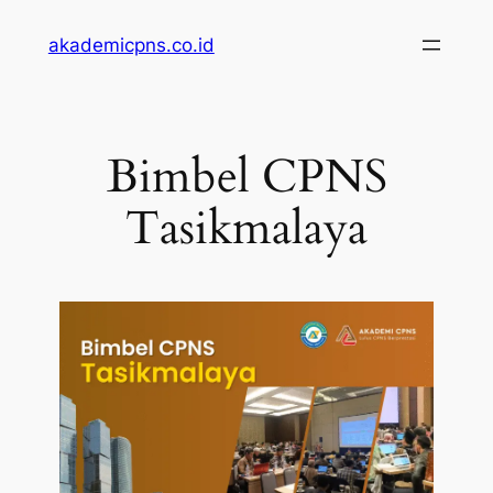
akademicpns.co.id
Bimbel CPNS
Tasikmalaya