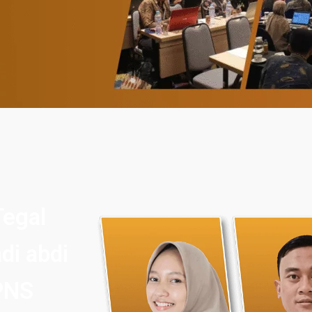
Tegal
di abdi
PNS