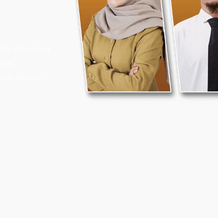
 terpercaya
vat
asa depan