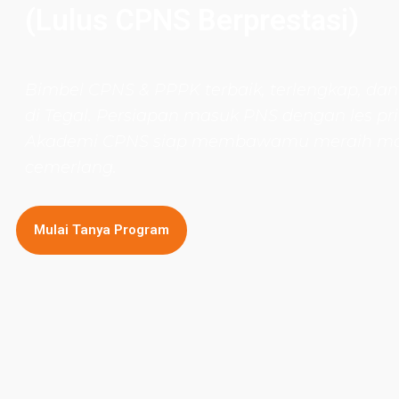
(Lulus CPNS Berprestasi)
Bimbel CPNS
& PPPK terbaik, terlengkap, dan
di Tegal. Persiapan masuk PNS dengan les pri
Akademi CPNS siap membawamu meraih m
cemerlang.
Mulai Tanya Program