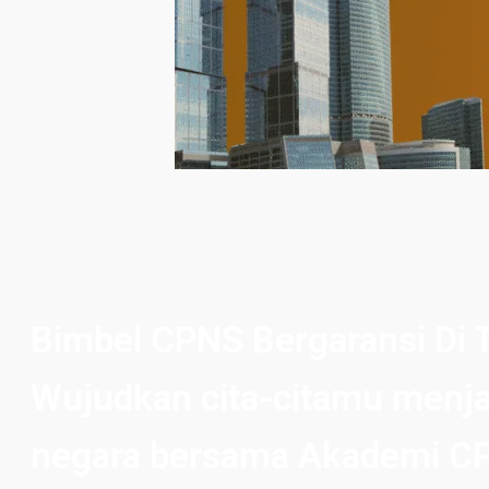
Bimbel CPNS Bergaransi Di 
Wujudkan cita-citamu menja
negara bersama Akademi C