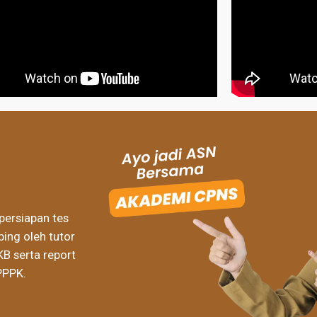
persiapan tes
ing oleh tutor
KB serta report
PPPK.