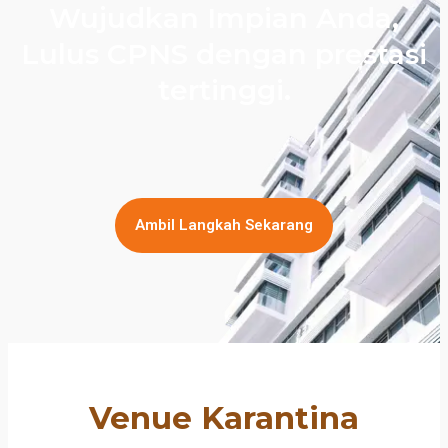
Wujudkan Impian Anda,
Lulus CPNS dengan prestasi
tertinggi.
Ambil Langkah Sekarang
Venue Karantina