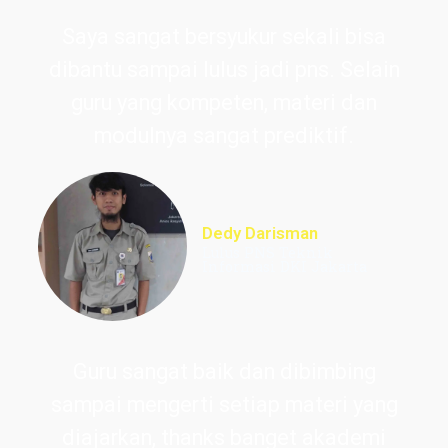
Saya sangat bersyukur sekali bisa
dibantu sampai lulus jadi pns. Selain
guru yang kompeten, materi dan
modulnya sangat prediktif.
Dedy Darisman
Lulus PNS Teknik
Informasi DKI Jakarta
Guru sangat baik dan dibimbing
sampai mengerti setiap materi yang
diajarkan, thanks banget akademi