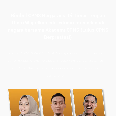
Bimbel CPNS Bergaransi Di Timor Tengah
Utara Wujudkan cita-citamu menjadi abdi
negara bersama Akademi CPNS (Lulus CPNS
Berprestasi)
Bimbel CPNS
& PPPK terbaik, terlengkap, dan terpercaya di
Timor Tengah Utara.
Persiapan masuk PNS dengan les privat
Akademi CPNS siap membawamu meraih masa depan
cemerlang.