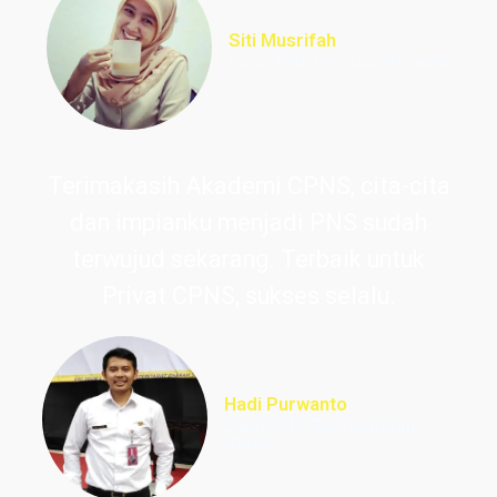
Siti Musrifah
Lulus PNS Formasi Perawat
Terimakasih Akademi CPNS, cita-cita
dan impianku menjadi PNS sudah
terwujud sekarang. Terbaik untuk
Privat CPNS, sukses selalu.
Hadi Purwanto
Lulus PNS Guru Sekolah
Dasar