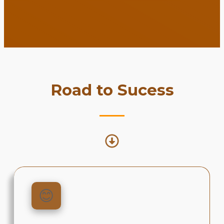
Road to Sucess
😊