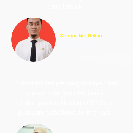
cpns terbaik!!
Septian Nur Hakim
PNS Perpustakaan UIN
Ciputat
Alhamdulillah perjuangan saya tidak
sia-sia bisa jadi PNS berkat
bimbingan tim Akademi CPNS dan
guru-guru terbaiknya, terima kasih.