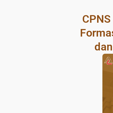
CPNS 
Formas
dan