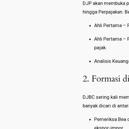
DJP akan membuka pel
hingga Perpajakan. Be
Ahli Pertama – 
Ahli Pertama – 
pajak.
Analisis Keuang
2. Formasi d
DJBC sering kali mem
banyak dicari di anta
Pemeriksa Bea d
ekspor-impor.