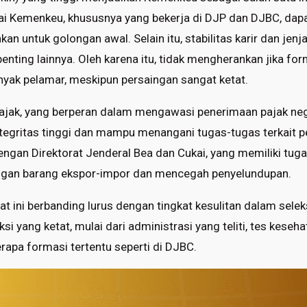
wai Kemenkeu, khususnya yang bekerja di DJP dan DJBC, dap
kan untuk golongan awal. Selain itu, stabilitas karir dan je
penting lainnya. Oleh karena itu, tidak mengherankan jika f
anyak pelamar, meskipun persaingan sangat ketat.
 Pajak, yang berperan dalam mengawasi penerimaan pajak n
tegritas tinggi dan mampu menangani tugas-tugas terkait p
dengan Direktorat Jenderal Bea dan Cukai, yang memiliki tug
gan barang ekspor-impor dan mencegah penyelundupan.
t ini berbanding lurus dengan tingkat kesulitan dalam sele
i yang ketat, mulai dari administrasi yang teliti, tes keseha
rapa formasi tertentu seperti di DJBC.