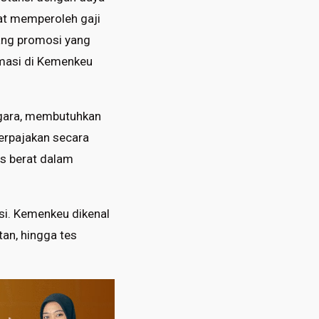
at memperoleh gaji
njang promosi yang
ormasi di Kemenkeu
egara, membutuhkan
erpajakan secara
as berat dalam
ksi. Kemenkeu dikenal
tan, hingga tes