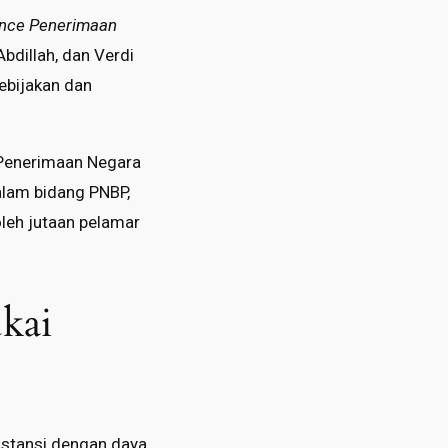
ence Penerimaan
Abdillah, dan Verdi
ebijakan dan
h Penerimaan Negara
alam bidang PNBP,
leh jutaan pelamar
kai
nstansi dengan daya