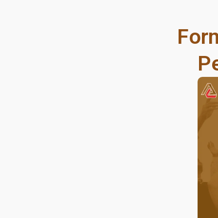
For
Pe