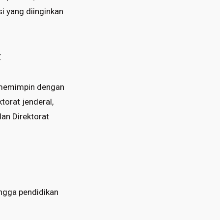
i yang diinginkan
t
) memimpin dengan
orat jenderal,
dan Direktorat
ingga pendidikan