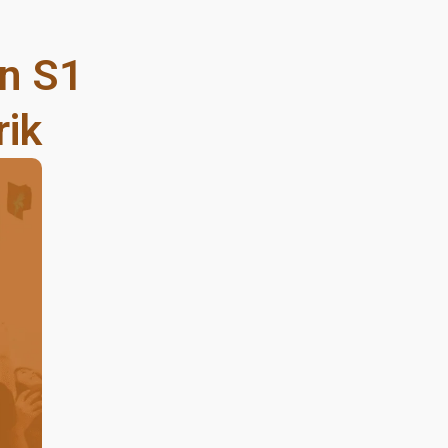
n S1
rik