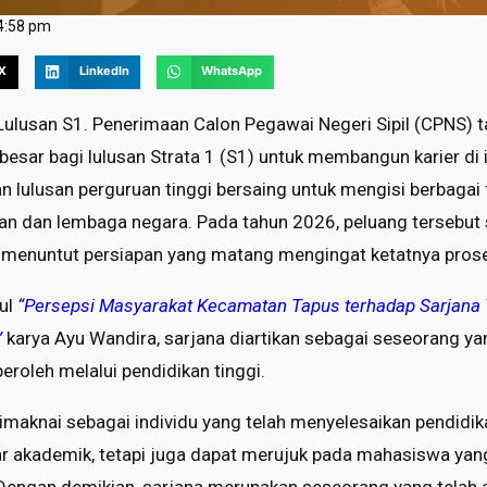
4:58 pm
X
LinkedIn
WhatsApp
ulusan S1. Penerimaan Calon Pegawai Negeri Sipil (CPNS) 
esar bagi lulusan Strata 1 (S1) untuk membangun karier di 
an lulusan perguruan tinggi bersaing untuk mengisi berbagai
ian dan lembaga negara. Pada tahun 2026, peluang tersebut
p menuntut persiapan yang matang mengingat ketatnya prose
dul
“Persepsi Masyarakat Kecamatan Tapus terhadap Sarjana 
”
karya Ayu Wandira, sarjana diartikan sebagai seseorang yan
roleh melalui pendidikan tinggi.
imaknai sebagai individu yang telah menyelesaikan pendidik
r akademik, tetapi juga dapat merujuk pada mahasiswa y