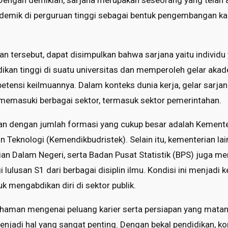
 Dengan demikian, sarjana merupakan seseorang yang telah
demik di perguruan tinggi sebagai bentuk pengembangan kap
n tersebut, dapat disimpulkan bahwa sarjana yaitu individu 
ikan tinggi di suatu universitas dan memperoleh gelar aka
tensi keilmuannya. Dalam konteks dunia kerja, gelar sarjan
memasuki berbagai sektor, termasuk sektor pemerintahan.
an dengan jumlah formasi yang cukup besar adalah Kemente
n Teknologi (Kemendikbudristek). Selain itu, kementerian la
an Dalam Negeri, serta Badan Pusat Statistik (BPS) juga m
 lulusan S1 dari berbagai disiplin ilmu. Kondisi ini menjad
uk mengabdikan diri di sektor publik.
mahaman mengenai peluang karier serta persiapan yang mat
njadi hal yang sangat penting. Dengan bekal pendidikan, k