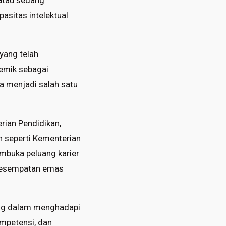
 atau sedang
asitas intelektual
yang telah
demik sebagai
a menjadi salah satu
rian Pendidikan,
in seperti Kementerian
embuka peluang karier
i kesempatan emas
ang dalam menghadapi
ompetensi, dan