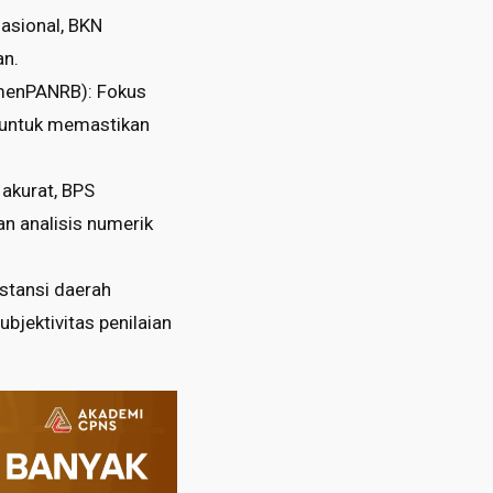
asional, BKN
an.
emenPANRB): Fokus
h untuk memastikan
akurat, BPS
n analisis numerik
stansi daerah
bjektivitas penilaian