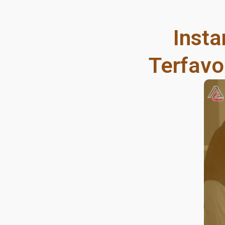
Insta
Terfavor