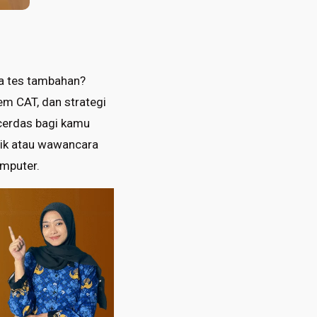
pa tes tambahan?
tem CAT, dan strategi
k cerdas bagi kamu
sik atau wawancara
omputer.