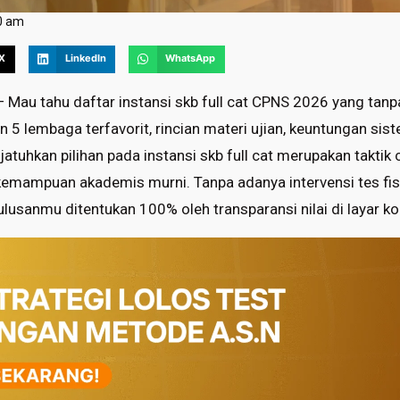
0 am
X
LinkedIn
WhatsApp
 Mau tahu daftar instansi skb full cat CPNS 2026 yang tan
an 5 lembaga terfavorit, rincian materi ujian, keuntungan sis
enjatuhkan pilihan pada instansi skb full cat merupakan takti
emampuan akademis murni. Tanpa adanya intervensi tes fi
lulusanmu ditentukan 100% oleh transparansi nilai di layar k