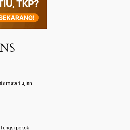
PNS
is materi ujian
n fungsi pokok