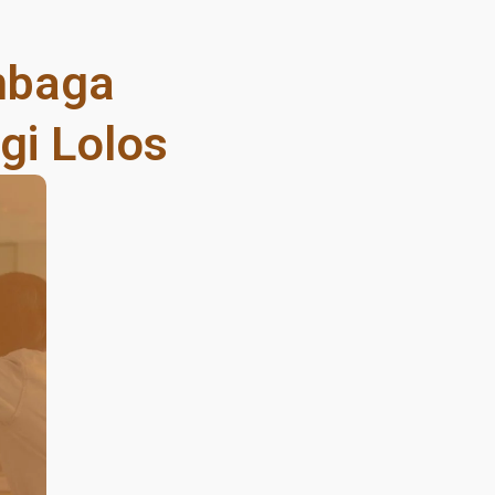
embaga
egi Lolos