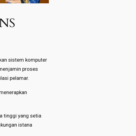
PNS
akan sistem komputer
 menjamin proses
lasi pelamar.
n menerapkan
 tinggi yang setia
gkungan istana