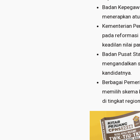
Badan Kepegawai
menerapkan atur
Kementerian Pe
pada reformasi 
keadilan nilai p
Badan Pusat Sta
mengandalkan se
kandidatnya.
Berbagai Pemer
memilih skema k
di tingkat region