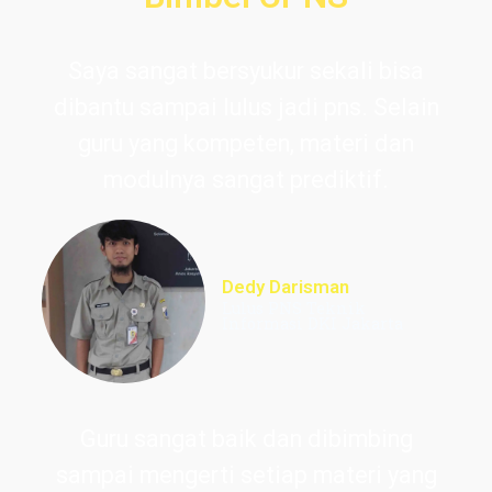
Saya sangat bersyukur sekali bisa
dibantu sampai lulus jadi pns. Selain
guru yang kompeten, materi dan
modulnya sangat prediktif.
Dedy Darisman
Lulus PNS Teknik
Informasi DKI Jakarta
Guru sangat baik dan dibimbing
sampai mengerti setiap materi yang