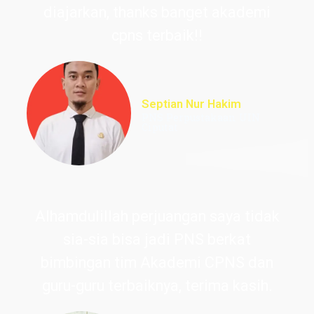
diajarkan, thanks banget akademi
cpns terbaik!!
Septian Nur Hakim
PNS Perpustakaan UIN
Ciputat
Alhamdulillah perjuangan saya tidak
sia-sia bisa jadi PNS berkat
bimbingan tim Akademi CPNS dan
guru-guru terbaiknya, terima kasih.