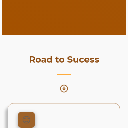
Road to Sucess
😊