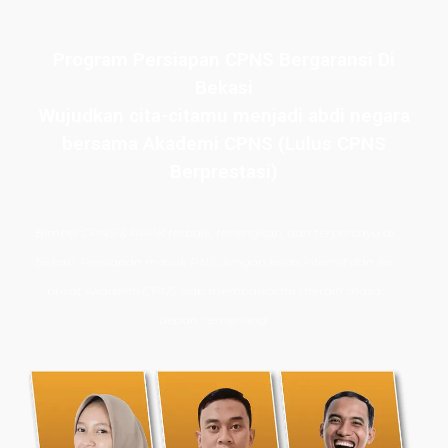
Program Persiapan CPNS Bergaransi Di
Bekasi
Wujudkan cita-citamu menjadi abdi negara
bersama Akademi CPNS (Lulus CPNS
Berprestasi)
Bimbel CPNS
& PPPK terbaik, terlengkap, dan terpercaya di
Bekasi. Persiapan masuk PNS dengan kelas intensif dan les
privat Akademi CPNS siap membawamu meraih masa
depan cemerlang.