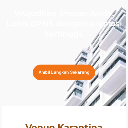
Wujudkan Impian Anda,
Lulus CPNS dengan prestasi
tertinggi.
Ambil Langkah Sekarang
Venue Karantina