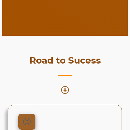
Road to Sucess
😊