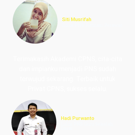
Siti Musrifah
Lulus PNS Formasi Perawat
Terimakasih Akademi CPNS, cita-cita
dan impianku menjadi PNS sudah
terwujud sekarang. Terbaik untuk
Privat CPNS, sukses selalu.
Hadi Purwanto
Lulus PNS Guru Sekolah
Dasar