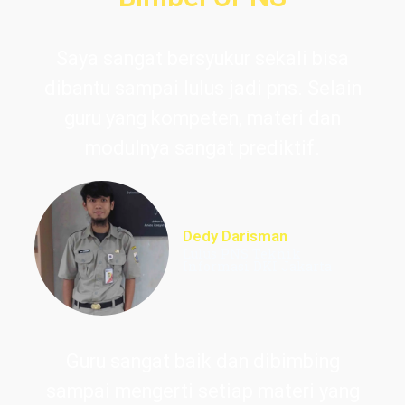
Saya sangat bersyukur sekali bisa
dibantu sampai lulus jadi pns. Selain
guru yang kompeten, materi dan
modulnya sangat prediktif.
Dedy Darisman
Lulus PNS Teknik
Informasi DKI Jakarta
Guru sangat baik dan dibimbing
sampai mengerti setiap materi yang