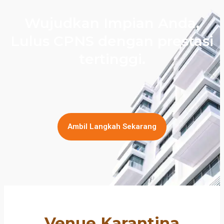
Wujudkan Impian Anda,
Lulus CPNS dengan prestasi
tertinggi.
Ambil Langkah Sekarang
Venue Karantina