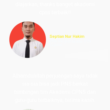
diajarkan, thanks banget akademi
cpns terbaik!!
Septian Nur Hakim
PNS Perpustakaan UIN
Ciputat
Alhamdulillah perjuangan saya tidak
sia-sia bisa jadi PNS berkat
bimbingan tim Akademi CPNS dan
guru-guru terbaiknya, terima kasih.