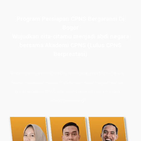
Program Persiapan CPNS Bergaransi Di
Bogor
Wujudkan cita-citamu menjadi abdi negara
bersama Akademi CPNS (Lulus CPNS
Berprestasi)
Bimbel CPNS
& PPPK terbaik, terlengkap, dan terpercaya di
Bogor. Persiapan masuk PNS dengan kelas intensif dan les
privat Akademi CPNS siap membawamu meraih masa
depan cemerlang.