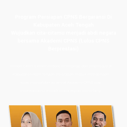
Program Persiapan CPNS Bergaransi Di
Kabupaten Aceh Tengah
Wujudkan cita-citamu menjadi abdi negara
bersama Akademi CPNS (Lulus CPNS
Berprestasi)
Bimbel CPNS
& PPPK terbaik, terlengkap, dan terpercaya di
Kabupaten Aceh Tengah. Persiapan masuk PNS dengan
kelas intensif dan les privat Akademi CPNS siap
membawamu meraih masa depan cemerlang.