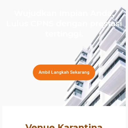
Wujudkan Impian Anda,
Lulus CPNS dengan prestasi
tertinggi.
Ambil Langkah Sekarang
Venue Karantina