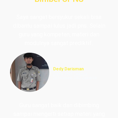
Saya sangat bersyukur sekali bisa
dibantu sampai lulus jadi pns. Selain
guru yang kompeten, materi dan
modulnya sangat prediktif.
Dedy Darisman
Lulus PNS Teknik
Informasi DKI Jakarta
Guru sangat baik dan dibimbing
sampai mengerti setiap materi yang