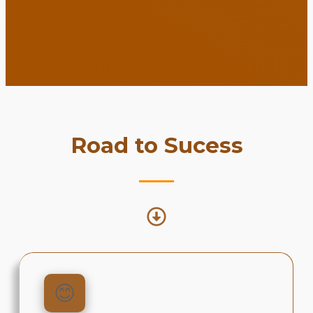
Road to Sucess
😊