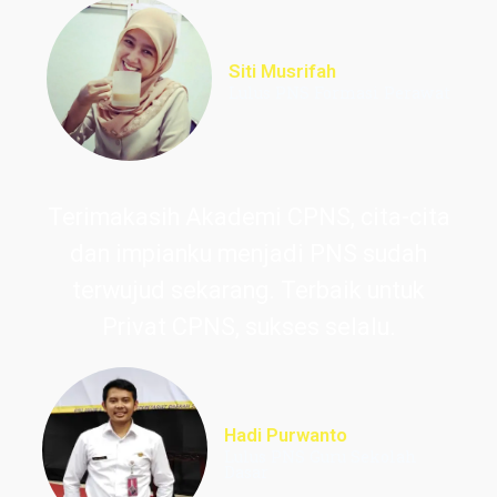
Siti Musrifah
Lulus PNS Formasi Perawat
Terimakasih Akademi CPNS, cita-cita
dan impianku menjadi PNS sudah
terwujud sekarang. Terbaik untuk
Privat CPNS, sukses selalu.
Hadi Purwanto
Lulus PNS Guru Sekolah
Dasar