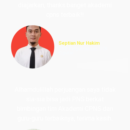
diajarkan, thanks banget akademi
cpns terbaik!!
Septian Nur Hakim
PNS Perpustakaan UIN
Ciputat
Alhamdulillah perjuangan saya tidak
sia-sia bisa jadi PNS berkat
bimbingan tim Akademi CPNS dan
guru-guru terbaiknya, terima kasih.