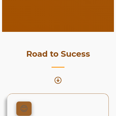
Road to Sucess
😊