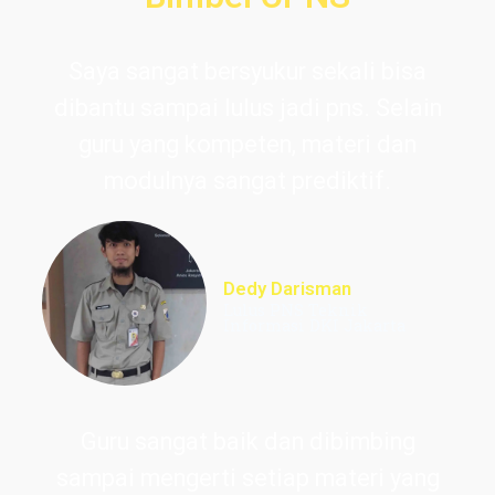
Saya sangat bersyukur sekali bisa
dibantu sampai lulus jadi pns. Selain
guru yang kompeten, materi dan
modulnya sangat prediktif.
Dedy Darisman
Lulus PNS Teknik
Informasi DKI Jakarta
Guru sangat baik dan dibimbing
sampai mengerti setiap materi yang