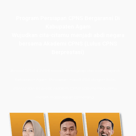
Program Persiapan CPNS Bergaransi Di
Kabupaten Agam
Wujudkan cita-citamu menjadi abdi negara
bersama Akademi CPNS (Lulus CPNS
Berprestasi)
Bimbel CPNS
& PPPK terbaik, terlengkap, dan terpercaya di
Kabupaten Agam. Persiapan masuk PNS dengan kelas
intensif dan les privat Akademi CPNS siap membawamu
meraih masa depan cemerlang.