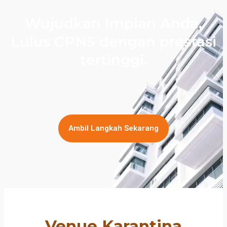
Wujudkan Impian Anda,
Lulus CPNS dengan prestasi
tertinggi.
Ambil Langkah Sekarang
Venue Karantina