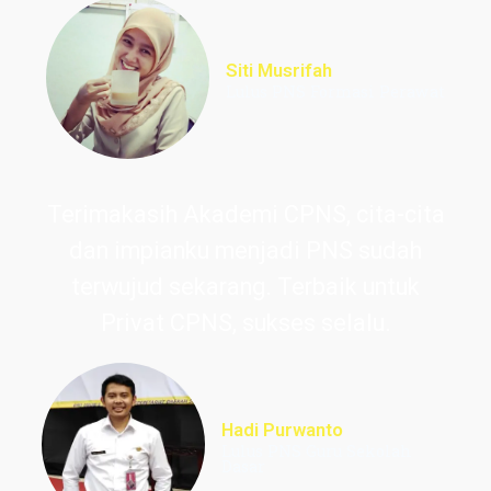
Siti Musrifah
Lulus PNS Formasi Perawat
Terimakasih Akademi CPNS, cita-cita
dan impianku menjadi PNS sudah
terwujud sekarang. Terbaik untuk
Privat CPNS, sukses selalu.
Hadi Purwanto
Lulus PNS Guru Sekolah
Dasar