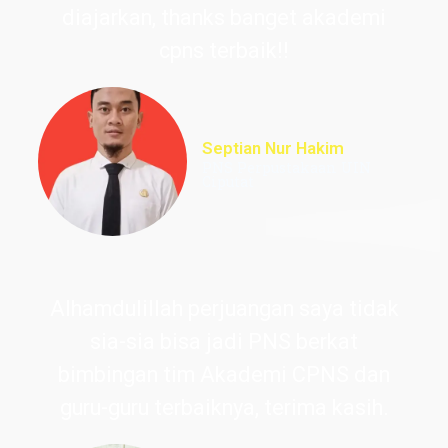
diajarkan, thanks banget akademi
cpns terbaik!!
Septian Nur Hakim
PNS Perpustakaan UIN
Ciputat
Alhamdulillah perjuangan saya tidak
sia-sia bisa jadi PNS berkat
bimbingan tim Akademi CPNS dan
guru-guru terbaiknya, terima kasih.