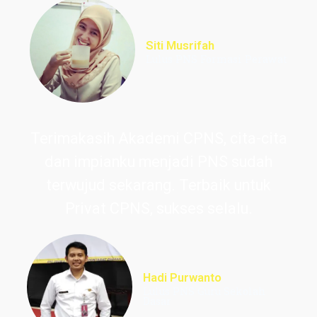
Siti Musrifah
Lulus PNS Formasi Perawat
Terimakasih Akademi CPNS, cita-cita
dan impianku menjadi PNS sudah
terwujud sekarang. Terbaik untuk
Privat CPNS, sukses selalu.
Hadi Purwanto
Lulus PNS Guru Sekolah
Dasar