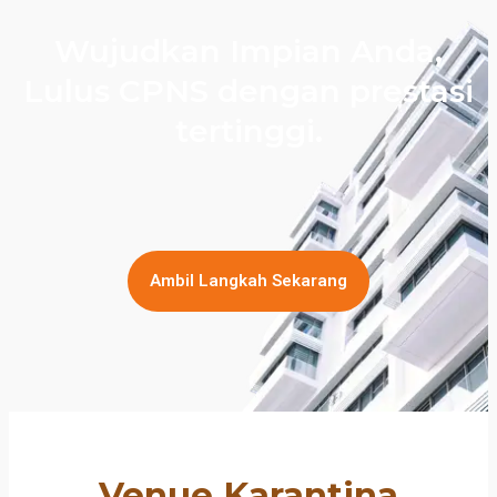
Wujudkan Impian Anda,
Lulus CPNS dengan prestasi
tertinggi.
Ambil Langkah Sekarang
Venue Karantina