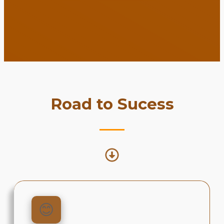
Road to Sucess
😊