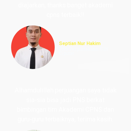
diajarkan, thanks banget akademi
cpns terbaik!!
Septian Nur Hakim
PNS Perpustakaan UIN
Ciputat
Alhamdulillah perjuangan saya tidak
sia-sia bisa jadi PNS berkat
bimbingan tim Akademi CPNS dan
guru-guru terbaiknya, terima kasih.