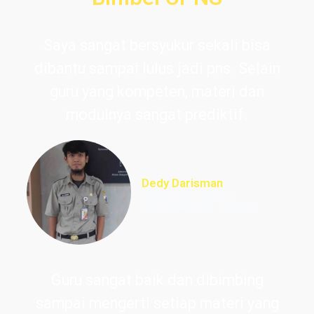
Saya sangat bersyukur sekali bisa
dibantu sampai lulus jadi pns. Selain
guru yang kompeten, materi dan
modulnya sangat prediktif.
Dedy Darisman
Lulus PNS Teknik
Informasi DKI Jakarta
Guru sangat baik dan dibimbing
sampai mengerti setiap materi yang