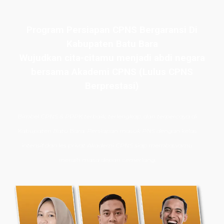
Program Persiapan CPNS Bergaransi Di
Kabupaten Batu Bara
Wujudkan cita-citamu menjadi abdi negara
bersama Akademi CPNS (Lulus CPNS
Berprestasi)
Bimbel CPNS
& PPPK terbaik, terlengkap, dan terpercaya di
Kabupaten Batu Bara. Persiapan masuk PNS dengan kelas
intensif dan les privat Akademi CPNS siap membawamu
meraih masa depan cemerlang.