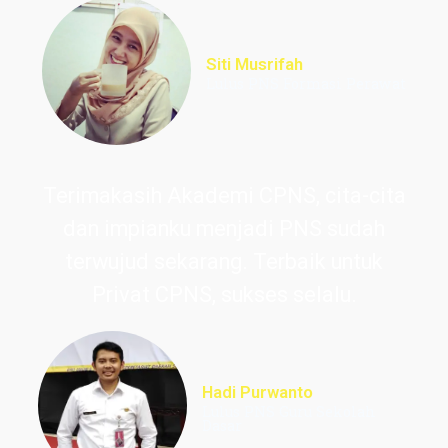
Siti Musrifah
Lulus PNS Formasi Perawat
Terimakasih Akademi CPNS, cita-cita
dan impianku menjadi PNS sudah
terwujud sekarang. Terbaik untuk
Privat CPNS, sukses selalu.
Hadi Purwanto
Lulus PNS Guru Sekolah
Dasar