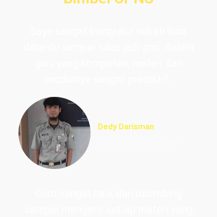
Saya sangat bersyukur sekali bisa
dibantu sampai lulus jadi pns. Selain
guru yang kompeten, materi dan
modulnya sangat prediktif.
Dedy Darisman
Lulus PNS Teknik
Informasi DKI Jakarta
Guru sangat baik dan dibimbing
sampai mengerti setiap materi yang