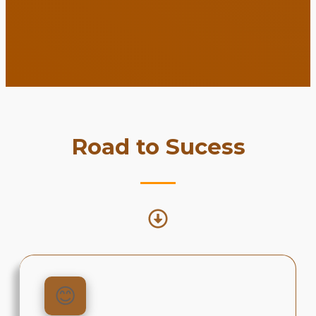
Road to Sucess
😊