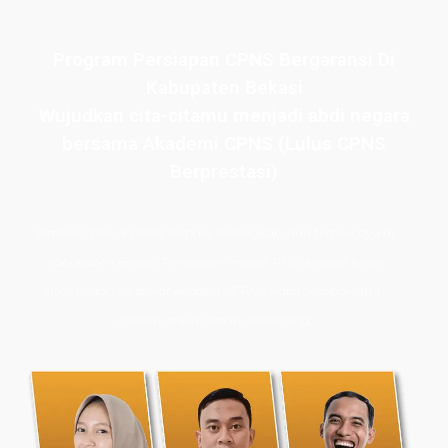
Program Persiapan CPNS Bergaransi Di
Kabupaten Bekasi
Wujudkan cita-citamu menjadi abdi negara
bersama Akademi CPNS (Lulus CPNS
Berprestasi)
Bimbel CPNS
& PPPK terbaik, terlengkap, dan terpercaya di
Kabupaten Bekasi. Persiapan masuk PNS dengan kelas
intensif dan les privat Akademi CPNS siap membawamu
meraih masa depan cemerlang.