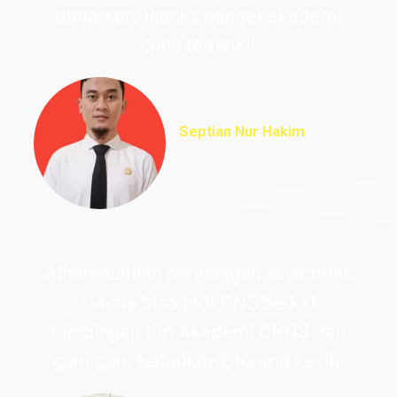
diajarkan, thanks banget akademi
cpns terbaik!!
Septian Nur Hakim
PNS Perpustakaan UIN
Ciputat
Alhamdulillah perjuangan saya tidak
sia-sia bisa jadi PNS berkat
bimbingan tim Akademi CPNS dan
guru-guru terbaiknya, terima kasih.