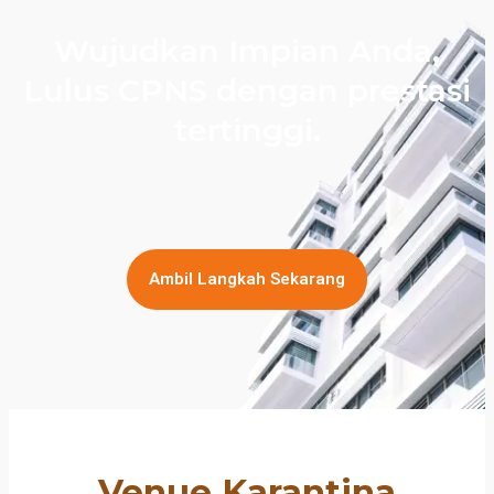
Wujudkan Impian Anda,
Lulus CPNS dengan prestasi
tertinggi.
Ambil Langkah Sekarang
Venue Karantina