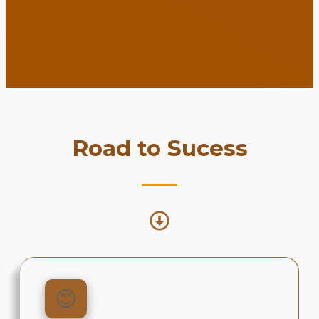
Road to Sucess
😊