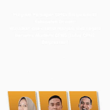
Program Persiapan CPNS Bergaransi Di
Kabupaten Bireuen
Wujudkan cita-citamu menjadi abdi negara
bersama Akademi CPNS (Lulus CPNS
Berprestasi)
Bimbel CPNS
& PPPK terbaik, terlengkap, dan terpercaya di
Kabupaten Bireuen. Persiapan masuk PNS dengan kelas
intensif dan les privat Akademi CPNS siap membawamu
meraih masa depan cemerlang.