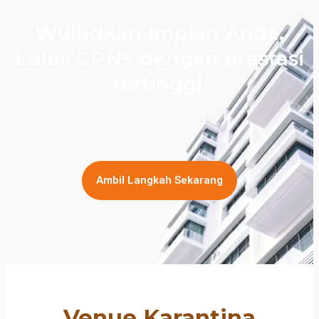
Wujudkan Impian Anda,
Lulus CPNS dengan prestasi
tertinggi.
Ambil Langkah Sekarang
Venue Karantina