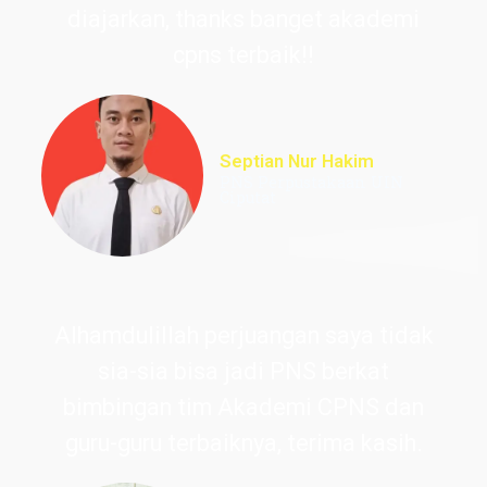
diajarkan, thanks banget akademi
cpns terbaik!!
Septian Nur Hakim
PNS Perpustakaan UIN
Ciputat
Alhamdulillah perjuangan saya tidak
sia-sia bisa jadi PNS berkat
bimbingan tim Akademi CPNS dan
guru-guru terbaiknya, terima kasih.