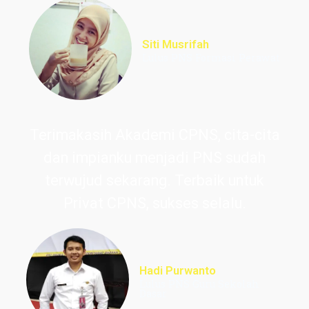
Siti Musrifah
Lulus PNS Formasi Perawat
Terimakasih Akademi CPNS, cita-cita
dan impianku menjadi PNS sudah
terwujud sekarang. Terbaik untuk
Privat CPNS, sukses selalu.
Hadi Purwanto
Lulus PNS Guru Sekolah
Dasar