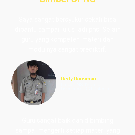
Saya sangat bersyukur sekali bisa
dibantu sampai lulus jadi pns. Selain
guru yang kompeten, materi dan
modulnya sangat prediktif.
Dedy Darisman
Lulus PNS Teknik
Informasi DKI Jakarta
Guru sangat baik dan dibimbing
sampai mengerti setiap materi yang