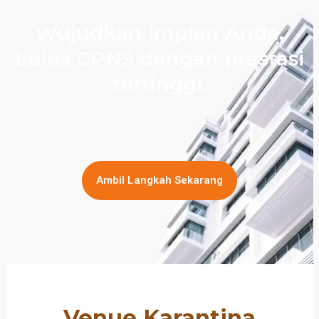
Wujudkan Impian Anda,
Lulus CPNS dengan prestasi
tertinggi.
Ambil Langkah Sekarang
Venue Karantina