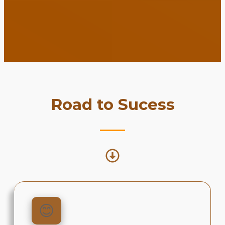
Road to Sucess
😊