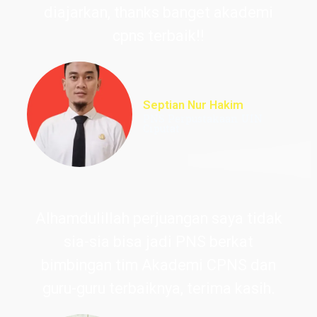
diajarkan, thanks banget akademi
cpns terbaik!!
Septian Nur Hakim
PNS Perpustakaan UIN
Ciputat
Alhamdulillah perjuangan saya tidak
sia-sia bisa jadi PNS berkat
bimbingan tim Akademi CPNS dan
guru-guru terbaiknya, terima kasih.