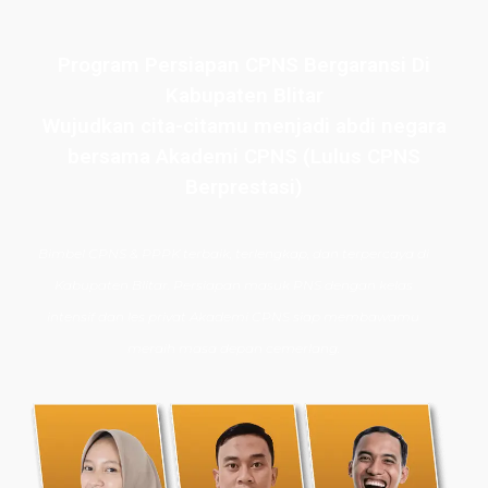
Program Persiapan CPNS Bergaransi Di
Kabupaten Blitar
Wujudkan cita-citamu menjadi abdi negara
bersama Akademi CPNS (Lulus CPNS
Berprestasi)
Bimbel CPNS
& PPPK terbaik, terlengkap, dan terpercaya di
Kabupaten Blitar. Persiapan masuk PNS dengan kelas
intensif dan les privat Akademi CPNS siap membawamu
meraih masa depan cemerlang.