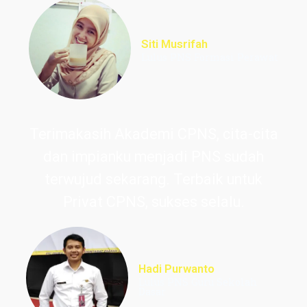
Siti Musrifah
Lulus PNS Formasi Perawat
Terimakasih Akademi CPNS, cita-cita
dan impianku menjadi PNS sudah
terwujud sekarang. Terbaik untuk
Privat CPNS, sukses selalu.
Hadi Purwanto
Lulus PNS Guru Sekolah
Dasar