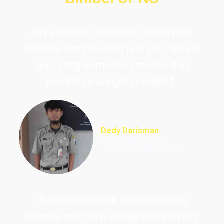
Saya sangat bersyukur sekali bisa
dibantu sampai lulus jadi pns. Selain
guru yang kompeten, materi dan
modulnya sangat prediktif.
Dedy Darisman
Lulus PNS Teknik
Informasi DKI Jakarta
Guru sangat baik dan dibimbing
sampai mengerti setiap materi yang