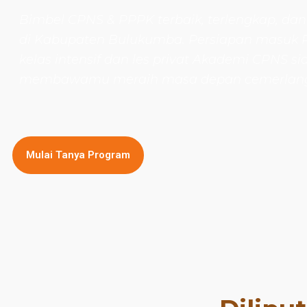
Bimbel CPNS
& PPPK terbaik, terlengkap, dan
di Kabupaten Bulukumba. Persiapan masuk
kelas intensif dan les privat Akademi CPNS si
membawamu meraih masa depan cemerlan
Mulai Tanya Program