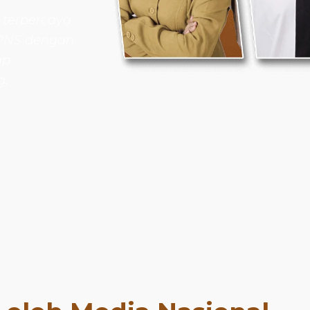
 terpercaya
 PNS dengan
ap
g.