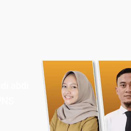
di abdi
PNS