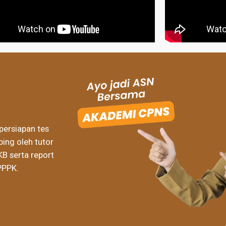
persiapan tes
ing oleh tutor
KB serta report
PPPK.