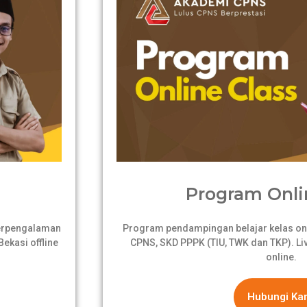
Program Onli
berpengalaman
Program pendampingan belajar kelas onli
ekasi offline
CPNS, SKD PPPK (TIU, TWK dan TKP). Live
online.
Hubungi Ka