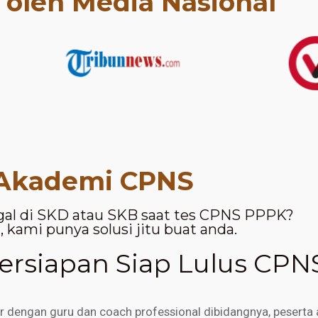
t oleh Media Nasional
Akademi CPNS
gal di SKD atau SKB saat tes CPNS PPPK?
 kami punya solusi jitu buat anda.
rsiapan Siap Lulus CPN
engan guru dan coach professional dibidangnya, peserta a