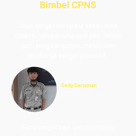
Bimbel CPNS
Saya sangat bersyukur sekali bisa
dibantu sampai lulus jadi pns. Selain
guru yang kompeten, materi dan
modulnya sangat prediktif.
Dedy Darisman
Lulus PNS Teknik
Informasi DKI Jakarta
Guru sangat baik dan dibimbing