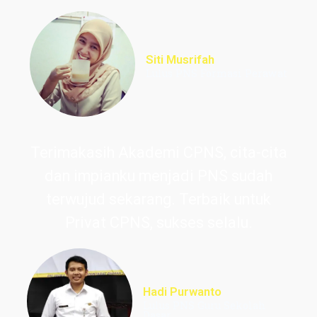
Siti Musrifah
Lulus PNS Formasi Perawat
Terimakasih Akademi CPNS, cita-cita
dan impianku menjadi PNS sudah
terwujud sekarang. Terbaik untuk
Privat CPNS, sukses selalu.
Hadi Purwanto
Lulus PNS Guru Sekolah
Dasar