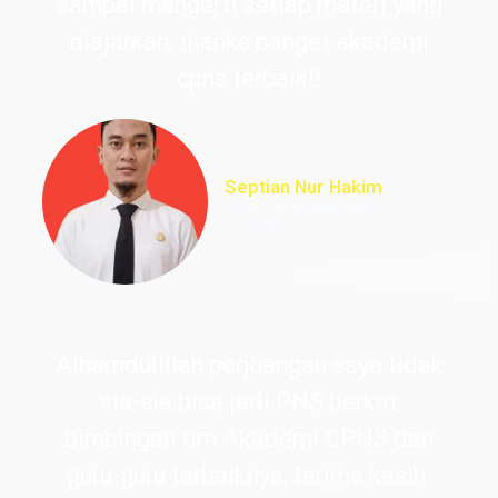
sampai mengerti setiap materi yang
diajarkan, thanks banget akademi
cpns terbaik!!
Septian Nur Hakim
PNS Perpustakaan UIN
Ciputat
Alhamdulillah perjuangan saya tidak
sia-sia bisa jadi PNS berkat
bimbingan tim Akademi CPNS dan
guru-guru terbaiknya, terima kasih.