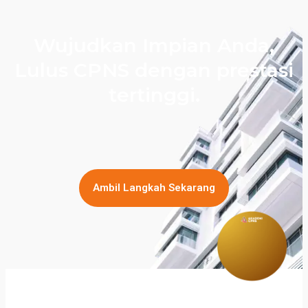
Wujudkan Impian Anda,
Lulus CPNS dengan prestasi
tertinggi.
Ambil Langkah Sekarang