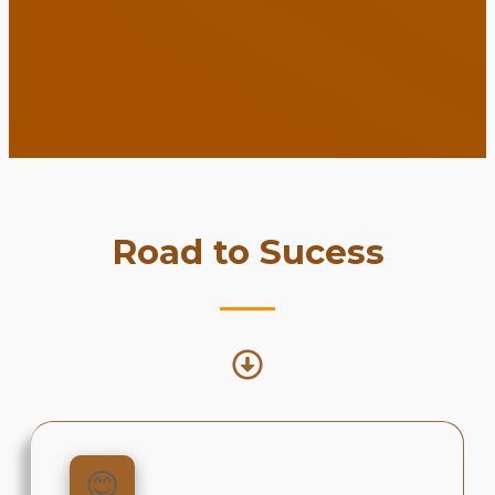
Road to Sucess
😊