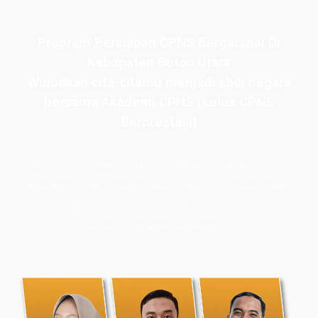
Program Persiapan CPNS Bergaransi Di
Kabupaten Buton Utara
Wujudkan cita-citamu menjadi abdi negara
bersama Akademi CPNS (Lulus CPNS
Berprestasi)
Bimbel CPNS
& PPPK terbaik, terlengkap, dan terpercaya di
Kabupaten Buton Utara. Persiapan masuk PNS dengan kelas
intensif dan les privat Akademi CPNS siap membawamu
meraih masa depan cemerlang.