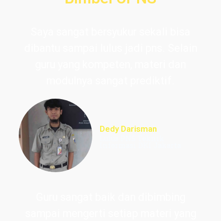
Saya sangat bersyukur sekali bisa
dibantu sampai lulus jadi pns. Selain
guru yang kompeten, materi dan
modulnya sangat prediktif.
Dedy Darisman
Lulus PNS Teknik
Informasi DKI Jakarta
Guru sangat baik dan dibimbing
sampai mengerti setiap materi yang