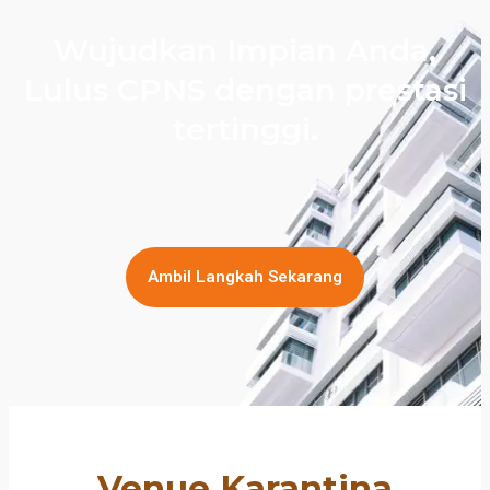
Wujudkan Impian Anda,
Lulus CPNS dengan prestasi
tertinggi.
Ambil Langkah Sekarang
Venue Karantina