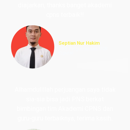
diajarkan, thanks banget akademi
cpns terbaik!!
Septian Nur Hakim
PNS Perpustakaan UIN
Ciputat
Alhamdulillah perjuangan saya tidak
sia-sia bisa jadi PNS berkat
bimbingan tim Akademi CPNS dan
guru-guru terbaiknya, terima kasih.