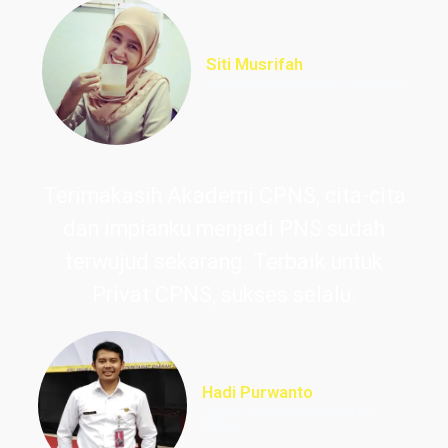
Siti Musrifah
Lulus PNS Formasi Perawat
Terimakasih Akademi CPNS, cita-cita
dan impianku menjadi PNS sudah
terwujud sekarang. Terbaik untuk
Privat CPNS, sukses selalu.
Hadi Purwanto
Lulus PNS Guru Sekolah
Dasar