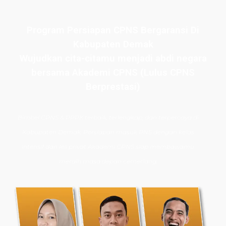
Program Persiapan CPNS Bergaransi Di
Kabupaten Demak
Wujudkan cita-citamu menjadi abdi negara
bersama Akademi CPNS (Lulus CPNS
Berprestasi)
Bimbel CPNS
& PPPK terbaik, terlengkap, dan terpercaya di
Kabupaten Demak. Persiapan masuk PNS dengan kelas
intensif dan les privat Akademi CPNS siap membawamu
meraih masa depan cemerlang.