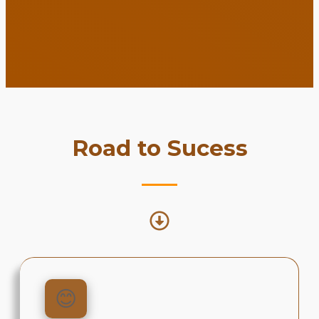
Road to Sucess
😊